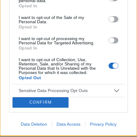
personal data.
Opted In
I want to opt-out of the Sale of my
Personal Data.
Opted In
I want to opt-out of processing my
Personal Data for Targeted Advertising.
Opted In
I want to opt-out of Collection, Use,
Retention, Sale, and/or Sharing of my
Personal Data that Is Unrelated with the
Purposes for which it was collected.
INNE TEMATY
Opted Out
Wyprawy w góry nie dla każdego. Kto powinien
Sensitive Data Processing Opt Outs
zrezygnować z górskich wycieczek?
CONFIRM
Na zdobywanie tatrzańskich szczytów wielu wędrowców
wybiera właśnie jesień. To czas, kiedy szlaki pustoszeją, a
jesienne widoki zachwycają. Jednak nie każdy będzie czuł się
dobrze w górskich...
Data Deletion
Data Access
Privacy Policy