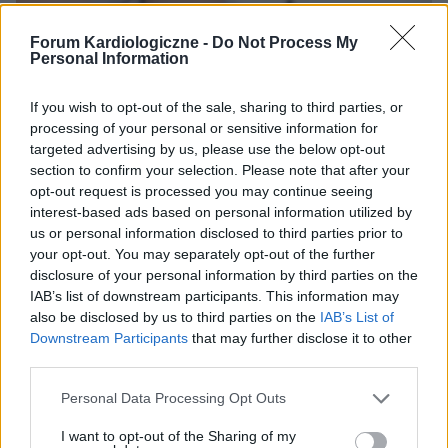
Forum Kardiologiczne -
Do Not Process My
Personal Information
If you wish to opt-out of the sale, sharing to third parties, or
processing of your personal or sensitive information for
targeted advertising by us, please use the below opt-out
section to confirm your selection. Please note that after your
opt-out request is processed you may continue seeing
interest-based ads based on personal information utilized by
us or personal information disclosed to third parties prior to
NADCIŚNIENIE
your opt-out. You may separately opt-out of the further
disclosure of your personal information by third parties on the
IAB’s list of downstream participants. This information may
Wszystko co trzeba wiedzieć o nadciśnieniu tętniczym
also be disclosed by us to third parties on the
IAB’s List of
Szacowana liczba chorych w Europie na nadciśnienie
Downstream Participants
that may further disclose it to other
tętnicze wynosi ok 150 milionów, co oznacza, że co czwarta
third parties.
osoba w populacji choruje na nadciśnienie tętnicze. Według
Światowej Organizacji Zdrowia...
Personal Data Processing Opt Outs
I want to opt-out of the Sharing of my