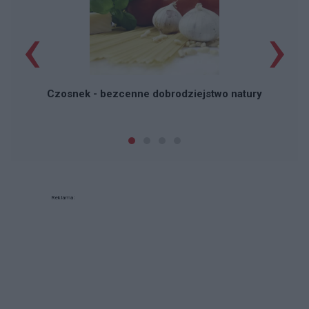
‹
›
P
Czosnek - bezcenne dobrodziejstwo natury
Reklama: