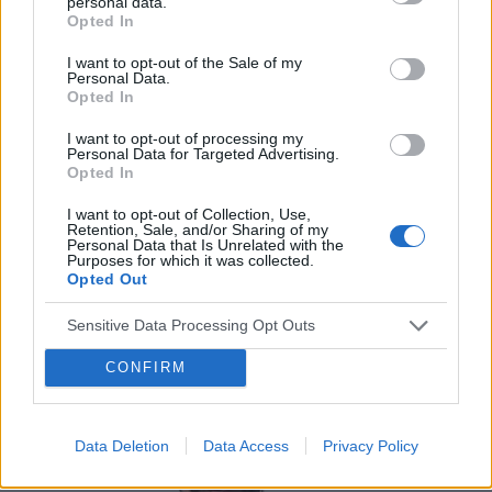
personal data.
Opted In
I want to opt-out of the Sale of my
Personal Data.
Opted In
I want to opt-out of processing my
Personal Data for Targeted Advertising.
CHOROBA WIEŃCOWA
Opted In
Zawał – musi być nowocześnie nie tylko przez chwilę
I want to opt-out of Collection, Use,
Retention, Sale, and/or Sharing of my
Choć leczenie interwencyjne Ostrego Zespołu Wieńcowego
Personal Data that Is Unrelated with the
w Polsce stoi na najwyższym światowym poziomie, eksperci
Purposes for which it was collected.
Opted Out
dostrzegają istotne obszary wymagające poprawy w tej
jednostce chorobowej. Jednym z...
Sensitive Data Processing Opt Outs
CONFIRM
Data Deletion
Data Access
Privacy Policy