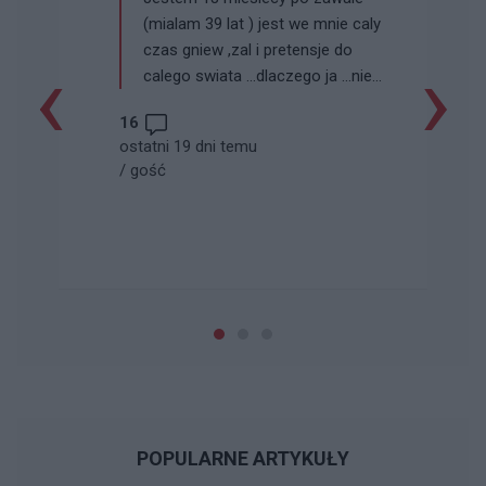
(mialam 39 lat ) jest we mnie caly
czas gniew ,zal i pretensje do
‹
›
calego swiata ...dlaczego ja ...nie
mam sily i ochoty na nic a
16
statyny tylko mnie dobijaja
ostatni 19 dni temu
..postanowilam ze ich brac nie
/
gość
bede
POPULARNE ARTYKUŁY