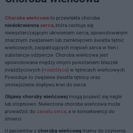
Choroba wieńcowa
to przewlekła choroba
niedokrwienna
serca
, która cechuje się
niewystarczającym ukrwieniem serca, spowodowanym
znacznym zwężeniem lub zamknięciem światła tętnic
wieńcowych, zaopatrujących mięsień serca w tlen i
substancje odżywcze. Choroba wieńcowa jest
spowodowana między innymi powstaniem blaszek
miażdżycowych (
miażdżyca
) w tętnicach wieńcowych.
Powoduje to zwężenie światła tętnicy oraz
zmniejszenie dopływu krwi do serca.
Objawy
choroby wieńcowej
mogą pojawić się nagle
lub stopniowo. Nieleczona choroba wieńcowa może
prowadzić do
zawału serca
, a w konsekwencji do
śmierci.
U pacjentów z
chorobą wieńcową
mamy do czynienia