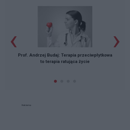
‹
›
Pr
Prof. Andrzej Budaj: Terapia przeciwpłytkowa
to terapia ratująca życie
Reklama: