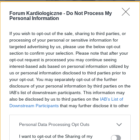
Forum Kardiologiczne -
Do Not Process My
Personal Information
If you wish to opt-out of the sale, sharing to third parties, or
CHOROBA WIEŃCOWA
processing of your personal or sensitive information for
targeted advertising by us, please use the below opt-out
section to confirm your selection. Please note that after your
Dławica piersiowa - przyczyny, objawy, diagnoza,
opt-out request is processed you may continue seeing
leczenie
interest-based ads based on personal information utilized by
Dławica piersiowa zaliczana jest do pierwszych objawów
us or personal information disclosed to third parties prior to
choroby niedokrwiennej serca. Szacuje się, że w Polsce na
your opt-out. You may separately opt-out of the further
dławicę piersiową choruje około 1,5 miliona osób. Dławica
disclosure of your personal information by third parties on the
jest skutkiem problemów...
IAB’s list of downstream participants. This information may
also be disclosed by us to third parties on the
IAB’s List of
Downstream Participants
that may further disclose it to other
third parties.
Personal Data Processing Opt Outs
I want to opt-out of the Sharing of my