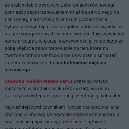
ze stałym lub okresowym zaburzeniem równowagi
pomiędzy zapotrzebowaniem mięśnia sercowego na
tlen i energię a możliwościami ich dostarczania.
Sytuacja ta występuje szczególnie podczas wysiłku, w
stanach gorączkowych, w nadczynności tarczycy, kiedy
serce pracuje z większą intensywnością, co pociąga za
sobą większe zapotrzebowanie na tlen, któremu
zwężone tętnice wieńcowe nie są w stanie sprostać.
Dochodzi wówczas do
niedotlenienia
mięśnia
sercowego
.
Choroba niedokrwienna serca
częściej dotyka
mężczyzn w średnim wieku (40-55 lat), a u osób
starszych występuje z podobną częstością u obu płci.
Najważniejszymi czynnikami ryzyka zachorowania na
chorobę wieńcową są: wysokie stężenie cholesterolu
krwi, palenie papierosów,
nadciśnienie
tętnicze,
cukrzyca, otyłość brzuszna, siedzący tryb życia.