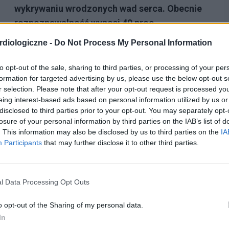
wykrywaniu wrodzonych wad serca. Obecnie
rozpoznawalność wynosi 40 proc.
Algorytmy sztucznej inteligencji usprawnią wykrywanie
diologiczne -
Do Not Process My Personal Information
wrodzonych wad serca w okresie prenatalnym. Wykrycie
problemu na tym etapie ma kolosalne znaczenie dla
to opt-out of the sale, sharing to third parties, or processing of your per
rokowania noworodka. Fundacja Serce...
formation for targeted advertising by us, please use the below opt-out s
r selection. Please note that after your opt-out request is processed y
eing interest-based ads based on personal information utilized by us or
disclosed to third parties prior to your opt-out. You may separately opt-
losure of your personal information by third parties on the IAB’s list of
. This information may also be disclosed by us to third parties on the
IA
Participants
that may further disclose it to other third parties.
l Data Processing Opt Outs
o opt-out of the Sharing of my personal data.
In
WADY SERCA