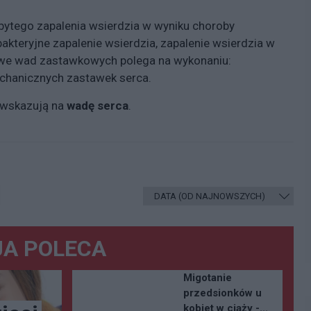
bytego zapalenia wsierdzia w wyniku choroby
akteryjne zapalenie wsierdzia, zapalenie wsierdzia w
owe wad zastawkowych polega na wykonaniu:
echanicznych zastawek serca.
m wskazują na
wadę serca
.
A POLECA
Migotanie
przedsionków u
kobiet w ciąży -...