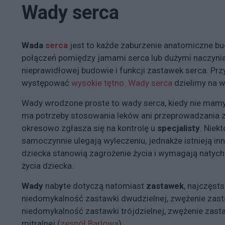
Wady serca
Wada
serca
jest to każde zaburzenie anatomiczne b
połączeń pomiędzy jamami serca lub dużymi naczynia
nieprawidłowej budowie i funkcji zastawek serca. Prz
występować
wysokie tętno
.
Wady serca
dzielimy na w
Wady wrodzone proste to wady serca, kiedy nie mamy
ma potrzeby stosowania leków ani przeprowadzania z
okresowo zgłasza się na kontrolę u
specjalisty
. Niek
samoczynnie ulegają wyleczeniu, jednakże istnieją i
dziecka stanowią zagrożenie życia i wymagają natyc
życia dziecka.
Wady
nab
y
te dotyczą natomiast
zastawek
, najczęsts
niedomykalność zastawki dwudzielnej, zwężenie zasta
niedomykalność zastawki trójdzielnej, zwężenie zasta
mitralnej (
zespół Barlowa
).