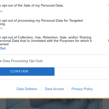
o opt-out of the Sale of my Personal Data.
W nowym roku zadbaj o serce!
In
Miażdżyca to choroba układu sercowo-naczyniowego i
to opt-out of processing my Personal Data for Targeted
według statystyk jest w Polsce najczęstszą przyczyną
ing.
zgonów. To cywilizacyjna choroba przewlekła, która może
In
rozwijać się latami. O tym, jak jej...
o opt-out of Collection, Use, Retention, Sale, and/or Sharing
ersonal Data that Is Unrelated with the Purposes for which it
lected.
Out
ve Data Processing Opt Outs
CONFIRM
Data Deletion
Data Access
Privacy Policy