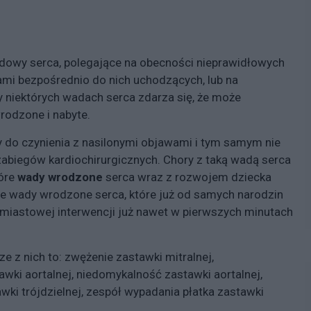
udowy serca, polegające na obecności nieprawidłowych
mi bezpośrednio do nich uchodzących, lub na
y niektórych wadach serca zdarza się, że może
rodzone i nabyte.
 do czynienia z nasilonymi objawami i tym samym nie
abiegów kardiochirurgicznych. Chory z taką wadą serca
tóre
wady wrodzone
serca wraz z rozwojem dziecka
nne wady wrodzone serca, które już od samych narodzin
hmiastowej interwencji już nawet w pierwszych minutach
ze z nich to: zwężenie zastawki mitralnej,
wki aortalnej, niedomykalność zastawki aortalnej,
wki trójdzielnej, zespół wypadania płatka zastawki