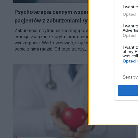
I want t
Psychoterapia cennym wsparciem dla
Opted 
pacjentów z zaburzeniami rytmu serca
I want 
Advertis
Zaburzeniom rytmu serca mogą towarzyszyć różne
Opted 
emocje związane z arytmiami: uczucie lęku, niepokoju,
wyczerpania. Warto wiedzieć, skąd się te emocje biorą i jak
I want t
sobie z nimi radzić. Od tego zależy...
of my P
was col
Opted 
Sensiti