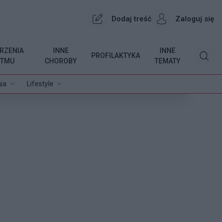
Dodaj treść
Zaloguj się
RZENIA
INNE
INNE
PROFILAKTYKA
YTMU
CHOROBY
TEMATY
ia
Lifestyle