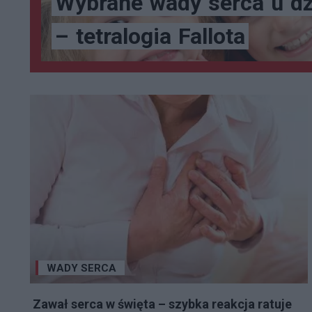
Wybrane
wady
serca
u
dz
–
tetralogia
Fallota
WADY SERCA
Zawał serca w święta – szybka reakcja ratuje