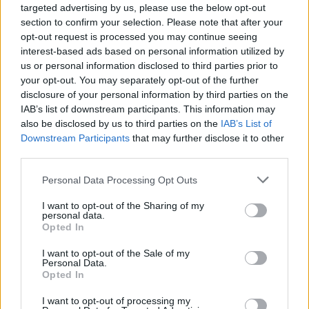
targeted advertising by us, please use the below opt-out
długodojrzewające. Pamiętajmy - odpowiednio
section to confirm your selection. Please note that after your
dobrana dieta i zdrowy tryb życia to pierwsze kroki w
opt-out request is processed you may continue seeing
interest-based ads based on personal information utilized by
walce o
zdrowie
. Nie zapominajmy jednak o kontroli
us or personal information disclosed to third parties prior to
lekarskiej!
your opt-out. You may separately opt-out of the further
disclosure of your personal information by third parties on the
IAB’s list of downstream participants. This information may
also be disclosed by us to third parties on the
IAB’s List of
Dobry tekst? Udostępnij go na Facebooku?
Downstream Participants
that may further disclose it to other
third parties.
Chcesz być na bieżąco? Obserwuj nas
G
o
o
g
l
e
Personal Data Processing Opt Outs
na
News
I want to opt-out of the Sharing of my
personal data.
POWIĄZANE
Opted In
Tematy
Nadciśnienie
Probiotyki
Serce
I want to opt-out of the Sale of my
Personal Data.
Zdrowy tryb życia
Opted In
I want to opt-out of processing my
Kategorie medyczne
Choroby nadciśnieniowe