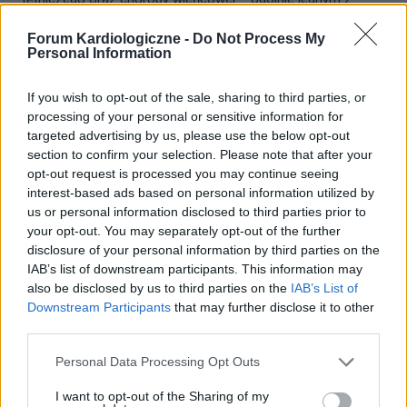
najbardziej rozpowszechnionych schorzeń...
Forum Kardiologiczne -
Do Not Process My
Personal Information
NAJNOWSZE WPISY NA FORUM
If you wish to opt-out of the sale, sharing to third parties, or
processing of your personal or sensitive information for
targeted advertising by us, please use the below opt-out
section to confirm your selection. Please note that after your
Życie po zawale
opt-out request is processed you may continue seeing
Jestem 18 miesiecy po zawale
interest-based ads based on personal information utilized by
us or personal information disclosed to third parties prior to
(mialam 39 lat ) jest we mnie caly
your opt-out. You may separately opt-out of the further
czas gniew ,zal i pretensje do
‹
›
disclosure of your personal information by third parties on the
calego swiata ...dlaczego ja ...nie
IAB’s list of downstream participants. This information may
mam sily i ochoty na nic a
also be disclosed by us to third parties on the
IAB’s List of
16
statyny tylko mnie dobijaja
Downstream Participants
that may further disclose it to other
ostatni 19 dni temu
..postanowilam ze ich brac nie
third parties.
/
gość
bede
Personal Data Processing Opt Outs
I want to opt-out of the Sharing of my