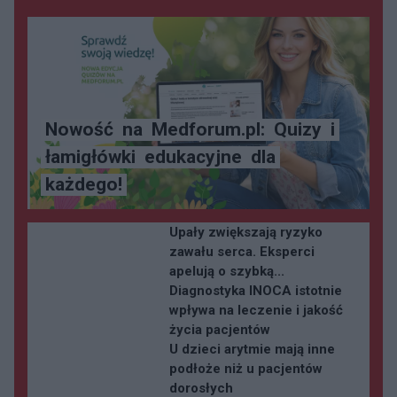
Nowość
na
Medforum.pl:
Quizy
i
łamigłówki
edukacyjne
dla
każdego!
Upały zwiększają ryzyko
zawału serca. Eksperci
apelują o szybką...
Diagnostyka INOCA istotnie
wpływa na leczenie i jakość
życia pacjentów
U dzieci arytmie mają inne
podłoże niż u pacjentów
dorosłych