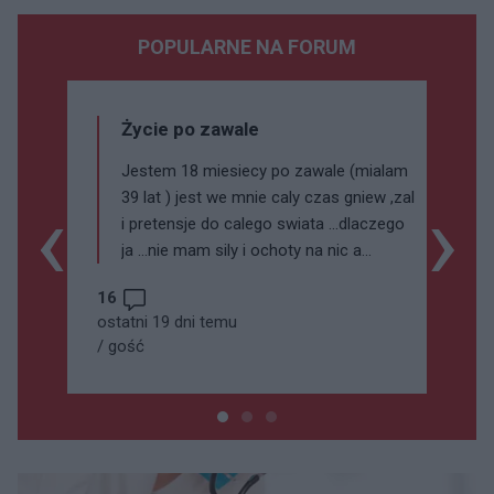
POPULARNE NA FORUM
Życie po zawale
Jestem 18 miesiecy po zawale (mialam
‹
›
39 lat ) jest we mnie caly czas gniew ,zal
i pretensje do calego swiata ...dlaczego
ja ...nie mam sily i ochoty na nic a
statyny tylko mnie dobijaja
16
..postanowilam ze ich brac nie bede
ostatni 19 dni temu
/
gość