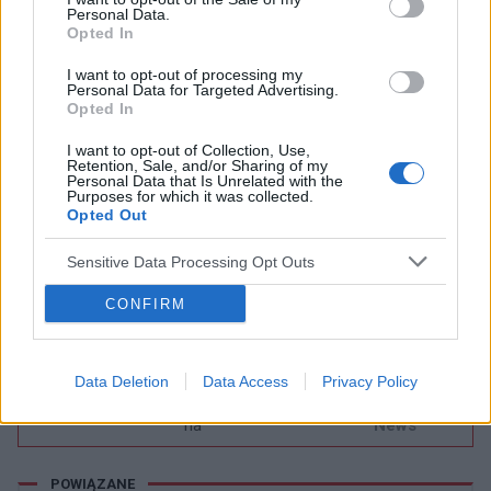
zespół obturacyjnego bezdechu sennego to
Personal Data.
Opted In
poważne zagrożenia zdrowotne, których
I want to opt-out of processing my
bagatelizować z całą pewnością nie wolno.
Personal Data for Targeted Advertising.
Opted In
Przedstawione powyżej analizy amerykańskich
I want to opt-out of Collection, Use,
naukowców po raz kolejny potwierdzają, że powyżej
Retention, Sale, and/or Sharing of my
Personal Data that Is Unrelated with the
wymienione zdecydowanie, ale to zdecydowanie nie
Purposes for which it was collected.
Opted Out
są błahymi problemami i wymagają one po prostu
leczenia.
Sensitive Data Processing Opt Outs
CONFIRM
Dobry tekst? Udostępnij go na Facebooku?
Data Deletion
Data Access
Privacy Policy
Chcesz być na bieżąco? Obserwuj nas
G
o
o
g
l
e
na
News
POWIĄZANE