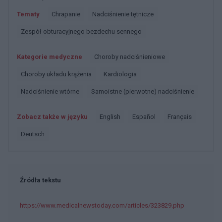
Tematy
Chrapanie
Nadciśnienie tętnicze
Zespół obturacyjnego bezdechu sennego
Kategorie medyczne
Choroby nadciśnieniowe
Choroby układu krążenia
Kardiologia
Nadciśnienie wtórne
Samoistne (pierwotne) nadciśnienie
Zobacz także w języku
english
español
français
deutsch
Źródła tekstu
https://www.medicalnewstoday.com/articles/323829.php