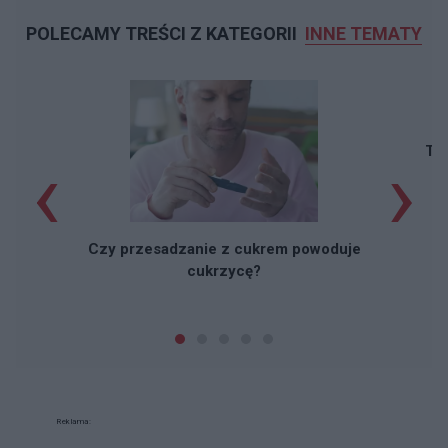
POLECAMY TREŚCI Z KATEGORII
INNE TEMATY
‹
›
Taj
Czy przesadzanie z cukrem powoduje
cukrzycę?
Reklama: