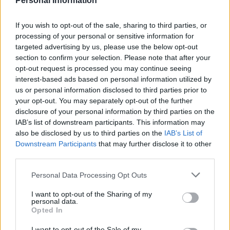
Personal Information
osoby, u której nie występowały powyżej
wymienione nieprawidłowości.
If you wish to opt-out of the sale, sharing to third parties, or
processing of your personal or sensitive information for
Kiedy specjaliści porównali obrazy z badania
targeted advertising by us, please use the below opt-out
section to confirm your selection. Please note that after your
rezonansu magnetycznego serca, zauważyli oni
opt-out request is processed you may continue seeing
interest-based ads based on personal information utilized by
dość ciekawą rzecz: otóż okazało się, że u kobiet,
us or personal information disclosed to third parties prior to
których problemem było
chrapanie
– w porównaniu
your opt-out. You may separately opt-out of the further
disclosure of your personal information by third parties on the
do osób, które nie zmagały się z tą przypadłością –
IAB’s list of downstream participants. This information may
grubość lewej komory serca była wyraźnie większa.
also be disclosed by us to third parties on the
IAB’s List of
Downstream Participants
that may further disclose it to other
Problem tego rodzaju rozwija się natomiast wtedy,
third parties.
kiedy to serce zmuszone jest do pokonywania
Personal Data Processing Opt Outs
większych niż fizjologicznie obciążeń w celu
I want to opt-out of the Sharing of my
pompowania krwi po całym organizmie.
personal data.
Opted In
Od lat lekarze przekonują o tym, że
chrapanie
i
I want to opt-out of the Sale of my