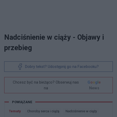
Nadciśnienie w ciąży - Objawy i
przebieg
Dobry tekst? Udostępnij go na Facebooku?
Chcesz być na bieżąco? Obserwuj nas
G
o
o
g
l
e
na
News
POWIĄZANE
Tematy
Choroby serca i ciążą
Nadciśnienie w ciąży