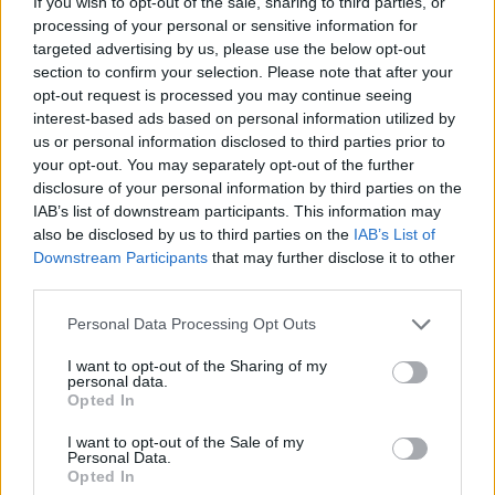
If you wish to opt-out of the sale, sharing to third parties, or
processing of your personal or sensitive information for
Sildenafil a zaburzenia erekcji
targeted advertising by us, please use the below opt-out
Czy taki sildenafil może mieć negatywny wpływ dla
section to confirm your selection. Please note that after your
opt-out request is processed you may continue seeing
osoby która leczy się na nadciśnienie tętnicze?
interest-based ads based on personal information utilized by
us or personal information disclosed to third parties prior to
your opt-out. You may separately opt-out of the further
gość
disclosure of your personal information by third parties on the
Forum:
Inne choroby związane z ciśnieniem
IAB’s list of downstream participants. This information may
also be disclosed by us to third parties on the
IAB’s List of
Downstream Participants
that may further disclose it to other
Przewlekłe problemy z sercem w związku z
third parties.
nietolerancją histaminy
Personal Data Processing Opt Outs
Witam, czy ktoś z forumowiczów ma podobne
problemy z sercem w związku z brakiem produkcji
I want to opt-out of the Sharing of my
enzymu DAO przez jelita i związaną z tym
personal data.
Opted In
nietolerancją histaminy? Zmagam się prawdopodobnie
z tym od conajmni...
I want to opt-out of the Sale of my
Personal Data.
Opted In