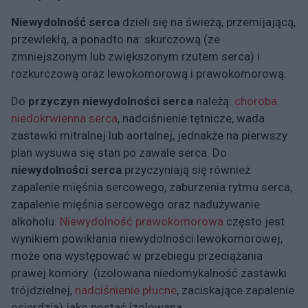
Niewydolność serca
dzieli się na świeżą, przemijającą,
przewlekłą, a ponadto na: skurczową (ze
zmniejszonym lub zwiększonym rzutem serca) i
rozkurczową oraz lewokomorową i prawokomorową.
Do
przyczyn niewydolności serca
należą:
choroba
niedokrwienna serca
, nadciśnienie tętnicze, wada
zastawki mitralnej lub aortalnej, jednakże na pierwszy
plan wysuwa się stan po zawale serca. Do
niewydolności serca
przyczyniają się również
zapalenie mięśnia sercowego, zaburzenia rytmu serca,
zapalenie mięśnia sercowego oraz nadużywanie
alkoholu.
Niewydolność prawokomorowa
często jest
wynikiem powikłania niewydolności lewokomorowej,
może ona występować w przebiegu przeciążania
prawej komory (izolowana niedomykalność zastawki
trójdzielnej,
nadciśnienie płucne
, zaciskające zapalenie
osierdzia) jako postać izolowana.