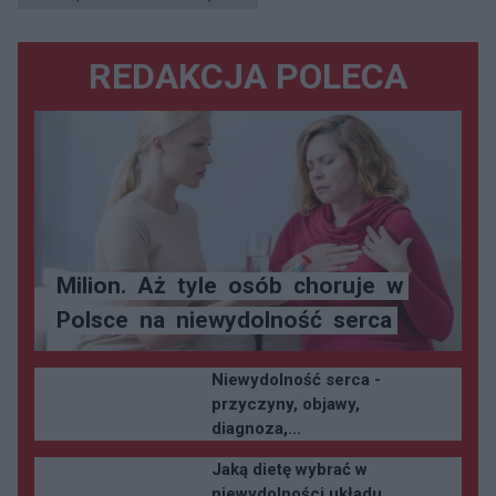
REDAKCJA POLECA
Milion.
Aż
tyle
osób
choruje
w
Polsce
na
niewydolność
serca
Niewydolność serca -
przyczyny, objawy,
diagnoza,...
Jaką dietę wybrać w
niewydolności układu