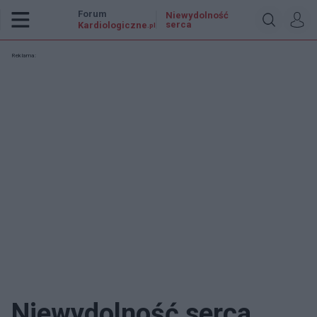
Forum
Niewydolność
serca
Kardiologiczne
.pl
Reklama:
Niewydolność serca