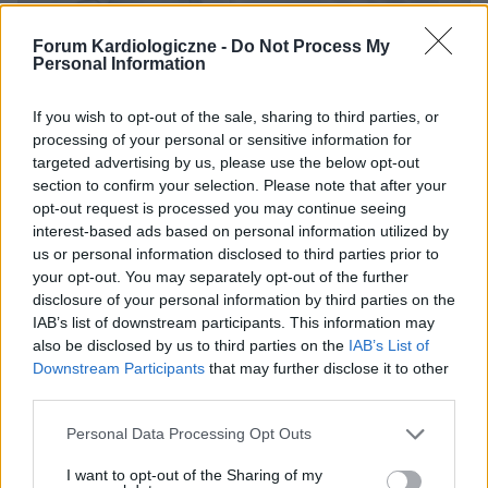
Forum Kardiologiczne -
Do Not Process My
NIEWYDOLNOŚĆ SERCA
Personal Information
Nowy Raport POK: Apel o szansę dla pacjentów z
If you wish to opt-out of the sale, sharing to third parties, or
niewydolnością serca z zachowaną frakcją wyrzutową
processing of your personal or sensitive information for
Według danych z nowego raportu Porozumienia Organizacji
targeted advertising by us, please use the below opt-out
Kardiologicznych – Razem dla Serca (POK) blisko połowa z
section to confirm your selection. Please note that after your
1,24 mln pacjentów z niewydolnością serca w Polsce to
opt-out request is processed you may continue seeing
osoby z zachowaną frakcją...
interest-based ads based on personal information utilized by
us or personal information disclosed to third parties prior to
your opt-out. You may separately opt-out of the further
disclosure of your personal information by third parties on the
IAB’s list of downstream participants. This information may
also be disclosed by us to third parties on the
IAB’s List of
Downstream Participants
that may further disclose it to other
third parties.
Personal Data Processing Opt Outs
I want to opt-out of the Sharing of my