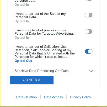
personal data.
Opted In
I want to opt-out of the Sale of my
NIEWYDOLNOŚĆ SERCA
Personal Data.
Opted In
Nowe rozwiązania systemowe i kliniczne korzystne dla
I want to opt-out of processing my
pacjentów z niewydolnością serca
Personal Data for Targeted Advertising.
Decyzje Ministerstwa Zdrowia w zakresie zwiększenia
Opted In
dostępności innowacyjnych terapii w niewydolności serca i
I want to opt-out of Collection, Use,
przewlekłej chorobie nerek, powiększenie palety narzędzi
Retention, Sale, and/or Sharing of my
diagnostycznych w ramach...
Personal Data that Is Unrelated with the
Purposes for which it was collected.
Opted Out
Sensitive Data Processing Opt Outs
CONFIRM
Data Deletion
Data Access
Privacy Policy