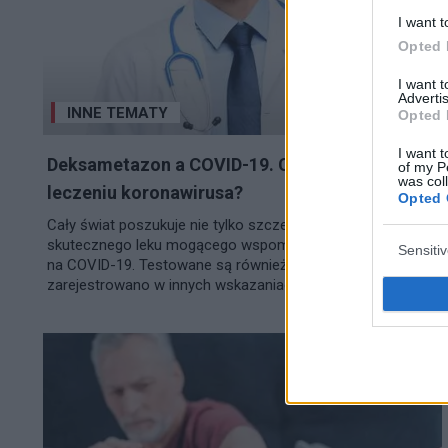
I want t
Opted 
I want 
Advertis
INNE TEMATY
Opted 
I want t
Deksametazon a COVID-19. Czy to przełom w
of my P
was col
leczeniu koronawirusa?
Opted 
Cały świat poszukuje nie tylko szczepionki, ale również
skutecznego leku mogącego wspomóc leczenie chorych
Sensiti
na COVID-19. Testowane są również farmaceutyki, które
zarejestrowano w innych wskazaniach,...