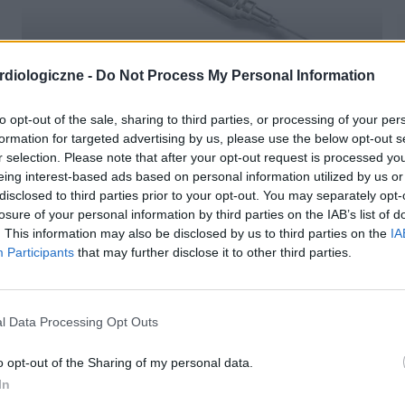
INNE TEMATY
diologiczne -
Do Not Process My Personal Information
Polski lek na COVID-19 – w Lublinie ruszyła
to opt-out of the sale, sharing to third parties, or processing of your per
produkcja
formation for targeted advertising by us, please use the below opt-out s
r selection. Please note that after your opt-out request is processed y
Czy metoda wykorzystania osocza ozdrowieńców stanie
eing interest-based ads based on personal information utilized by us or
się ogólnoświatowym panaceum na koronawirusa? Na
całym świecie trwają intensywne poszukiwania
disclosed to third parties prior to your opt-out. You may separately opt-
skutecznego leku. Polscy naukowcy z Lublina wskazują,...
losure of your personal information by third parties on the IAB’s list of
. This information may also be disclosed by us to third parties on the
IA
Participants
that may further disclose it to other third parties.
l Data Processing Opt Outs
o opt-out of the Sharing of my personal data.
In