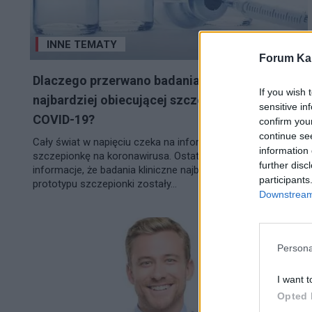
INNE TEMATY
Forum Kar
Dlaczego przerwano badania kliniczne
If you wish 
najbardziej obiecującej szczepionki przeciw
sensitive in
COVID-19?
confirm you
continue se
Cały świat w napięciu czeka na informację: tak, mamy
information 
szczepionkę na koronawirusa. Ostatnio w sieci pojawiły się
further disc
informacje, że badania kliniczne najbardziej obiecującego
participants
prototypu szczepionki zostały...
Downstream 
Persona
I want t
Opted 