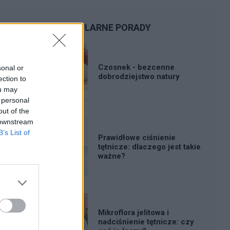
POPULARNE PORADY
Czosnek - bezcenne
sonal or
dobrodziejstwo natury
ection to
ou may
 personal
out of the
 downstream
B’s List of
Prawidłowe ciśnienie
tętnicze: dlaczego jest takie
ważne?
Mikroflora jelitowa i
nadciśnienie tętnicze: czy