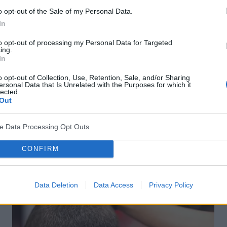
o opt-out of the Sale of my Personal Data.
In
to opt-out of processing my Personal Data for Targeted
ing.
INNE TEMATY
In
o opt-out of Collection, Use, Retention, Sale, and/or Sharing
Kraków i pilotażowe badania w poszukiwaniu
ersonal Data that Is Unrelated with the Purposes for which it
lected.
bezobjawowych chorych na COVID-19
Out
Chorych, którzy przechodzą COVID-19 bezobjawowo,
może być więcej, niż przypuszczamy. Do takich wniosków
ve Data Processing Opt Outs
doszli krakowscy badacze na podstawie badań uzyskanych
w pilotażowym programie poszukiwania...
CONFIRM
Data Deletion
Data Access
Privacy Policy