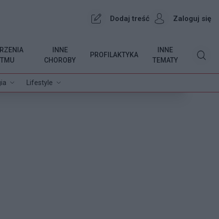
Dodaj treść
Zaloguj się
RZENIA
INNE
INNE
PROFILAKTYKA
YTMU
CHOROBY
TEMATY
ia
Lifestyle