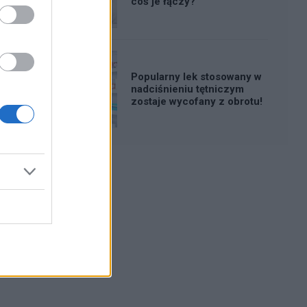
coś je łączy?
Popularny lek stosowany w
nadciśnieniu tętniczym
zostaje wycofany z obrotu!
Reklama: