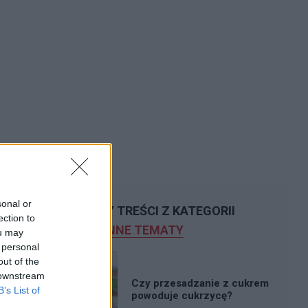
sonal or
POLECAMY TREŚCI Z KATEGORII
ection to
INNE TEMATY
ou may
 personal
out of the
 downstream
Czy przesadzanie z cukrem
B’s List of
powoduje cukrzycę?