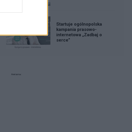
Startuje ogólnopolska
kampania prasowo-
internetowa „Zadbaj o
serce”
Reklama: