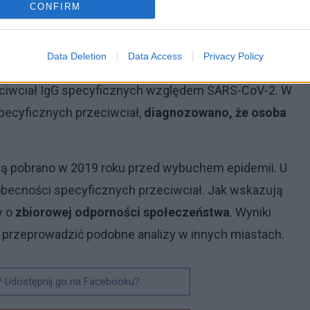
CONFIRM
e zgłaszały żadnych niepokojących objawów ze strony
Data Deletion
Data Access
Privacy Policy
e w kierunku zakażenia SARS-CoV-2. We krwi
ciwciał IgG specyficznych względem SARS-CoV-2. W
pecyficznych przeciwciał,
diagnozowano, że osoba
órą pobrano w 2019 roku przed wybuchem epidemii. U
 obecności specyficznych przeciwciał. Jak wskazują
y o
zbiorowej odporności społeczeństwa
. Wyniki
 przeprowadzić podobne analizy w innych miastach.
? Udostępnij go na Facebooku?