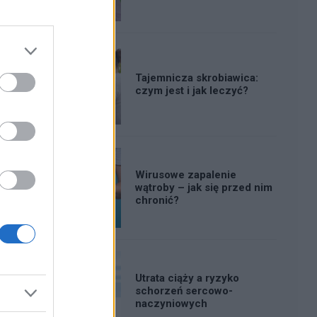
Tajemnicza skrobiawica:
czym jest i jak leczyć?
Wirusowe zapalenie
wątroby – jak się przed nim
chronić?
Utrata ciąży a ryzyko
schorzeń sercowo-
naczyniowych