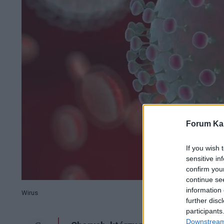
Forum Kar
If you wish 
sensitive in
confirm you
continue se
information 
Wirus
further disc
participants
Downstream 