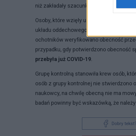
niż zakładały szacunki.
Osoby, które wzięły udział w badaniu, ni
układu oddechowego oraz nie były badan
ochotników weryfikowano obecność prze
przypadku, gdy potwierdzono obecność s
przebyła już COVID-19
.
Grupę kontrolną stanowiła krew osób, kt
osób z grupy kontrolnej nie stwierdzono
naukowcy, na chwilę obecną nie ma mow
badań powinny być wskazówką, że należy
Dobry tekst