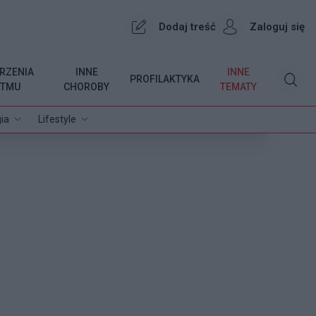
Dodaj treść
Zaloguj się
RZENIA
INNE
INNE
PROFILAKTYKA
YTMU
CHOROBY
TEMATY
ia
Lifestyle