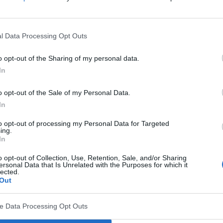
9 bezobjawowo, może być więcej, niż
 doszli krakowscy badacze na podstawie badań
e poszukiwania bezobjawowych chorych.
l Data Processing Opt Outs
o opt-out of the Sharing of my personal data.
In
o opt-out of the Sale of my Personal Data.
In
to opt-out of processing my Personal Data for Targeted
ing.
In
o opt-out of Collection, Use, Retention, Sale, and/or Sharing
ersonal Data that Is Unrelated with the Purposes for which it
lected.
Out
zeszło zakażenie koronawirusem – to dane
adaczy. Badania pilotażowe, przeprowadzone na
ve Data Processing Opt Outs
eć do czynienia ze
znacznie większą liczbą chorych
,