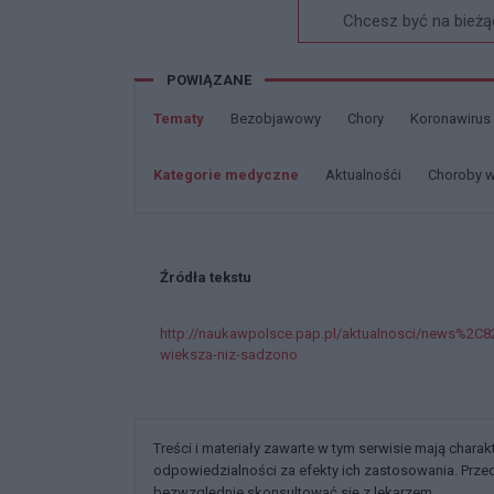
Chcesz być na bieżą
POWIĄZANE
Tematy
Bezobjawowy
Chory
Koronawirus
Kategorie medyczne
Aktualnośći
Choroby 
Źródła tekstu
http://naukawpolsce.pap.pl/aktualnosci/news%2C8
wieksza-niz-sadzono
Treści i materiały zawarte w tym serwisie mają chara
odpowiedzialności za efekty ich zastosowania. Prz
bezwzględnie skonsultować się z lekarzem.