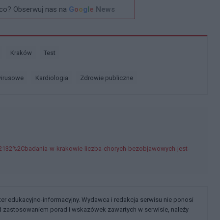
co? Obserwuj nas na
G
o
o
g
l
e
News
Kraków
Test
wirusowe
Kardiologia
Zdrowie publiczne
2132%2Cbadania-w-krakowie-liczba-chorych-bezobjawowych-jest-
kter edukacyjno-informacyjny. Wydawca i redakcja serwisu nie ponosi
ed zastosowaniem porad i wskazówek zawartych w serwisie, należy