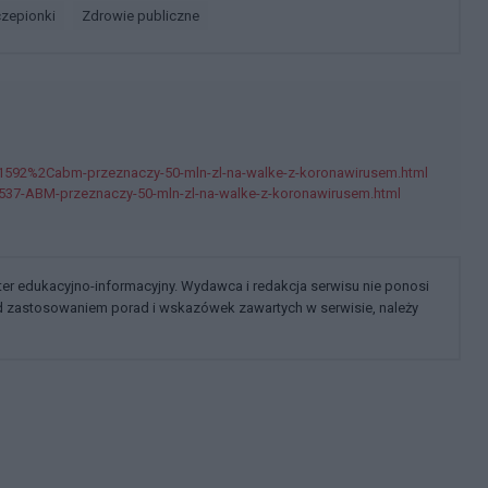
czepionki
Zdrowie publiczne
1592%2Cabm-przeznaczy-50-mln-zl-na-walke-z-koronawirusem.html
537-ABM-przeznaczy-50-mln-zl-na-walke-z-koronawirusem.html
kter edukacyjno-informacyjny. Wydawca i redakcja serwisu nie ponosi
ed zastosowaniem porad i wskazówek zawartych w serwisie, należy