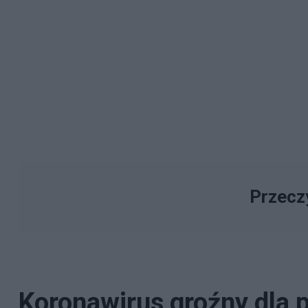
Przeczy
Koronawirus groźny dla p