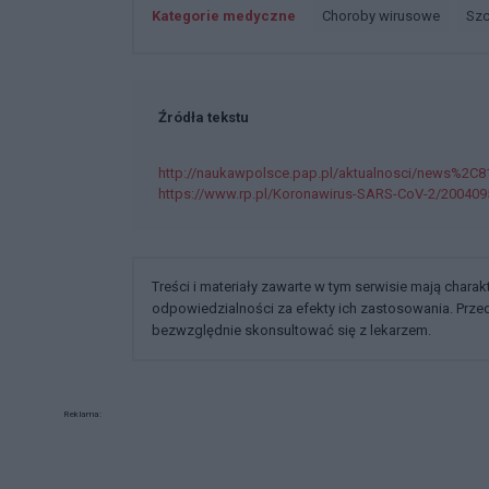
Kategorie medyczne
Choroby wirusowe
Sz
Źródła tekstu
http://naukawpolsce.pap.pl/aktualnosci/news%2C8
https://www.rp.pl/Koronawirus-SARS-CoV-2/200409
Treści i materiały zawarte w tym serwisie mają chara
odpowiedzialności za efekty ich zastosowania. Prz
bezwzględnie skonsultować się z lekarzem.
Reklama: