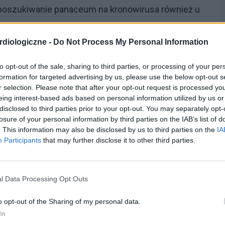
 poszukiwanie panaceum na kronowirusa również u
diologiczne -
Do Not Process My Personal Information
drowia
, podjęła decyzję o przeznaczeniu nawet do ok.
dania kliniczne
, które mają pomóc w znalezieniu
to opt-out of the sale, sharing to third parties, or processing of your per
formation for targeted advertising by us, please use the below opt-out s
 Radosław Sierpiński, prezes Agencji Badań
r selection. Please note that after your opt-out request is processed y
ry trafi do naukowców, to większe szanse na
szybkie
eing interest-based ads based on personal information utilized by us or
disclosed to third parties prior to your opt-out. You may separately opt-
irusem
. Dofinansowanie w wysokości do 5 mln
losure of your personal information by third parties on the IAB’s list of
otencjale naukowym
, który może przyczynić się do
. This information may also be disclosed by us to third parties on the
IA
Participants
that may further disclose it to other third parties.
ego, szczepionki czy skutecznej terapii.
aść maksymalnie w ciągu 72 godzin, a projekty będą
l Data Processing Opt Outs
dków przeznaczonych na badania może zostać
gać się uczelnie medyczne, Polska Akademia Nauk,
o opt-out of the Sharing of my personal data.
In
o statusie centrum badawczo-rozwojowego.