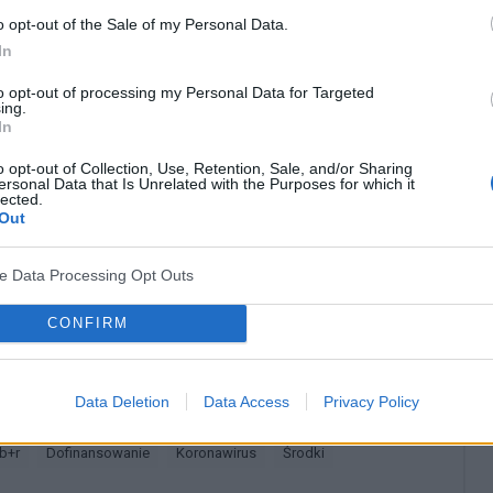
o opt-out of the Sale of my Personal Data.
sne
, dotyczące badań nad szczepionką przeciwko
In
są przy współpracy Sieci Badawczej Łukasiewicza,
to opt-out of processing my Personal Data for Targeted
litechniki Wrocławskiej, Narodowego Instytutu
ing.
In
tem Biochemii i Biofizyki PAN, Uniwersytetem
o opt-out of Collection, Use, Retention, Sale, and/or Sharing
etem Medycznym we Wrocławiu. Trzymajmy kciuki
ersonal Data that Is Unrelated with the Purposes for which it
lected.
Out
ve Data Processing Opt Outs
? Udostępnij go na Facebooku?
CONFIRM
co? Obserwuj nas na
G
o
o
g
l
e
News
Data Deletion
Data Access
Privacy Policy
 b+r
Dofinansowanie
Koronawirus
środki