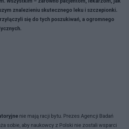
em. Wszystkim – zarówno pacjentom, lekarzom, jak
szym znalezieniu skutecznego leku i szczepionki.
rzyłączyli się do tych poszukiwań, a ogromnego
dycznych.
atoryjne
nie mają racji bytu. Prezes Agencji Badań
 sobie, aby naukowcy z Polski nie zostali wsparci