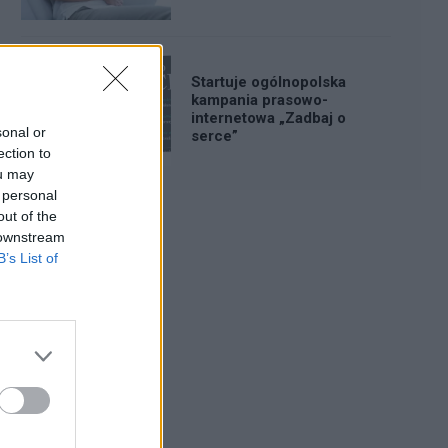
Startuje ogólnopolska
kampania prasowo-
internetowa „Zadbaj o
sonal or
serce”
ection to
ou may
 personal
out of the
 downstream
Reklama:
B’s List of