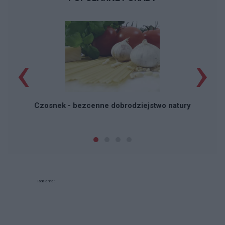
‹
›
P
Czosnek - bezcenne dobrodziejstwo natury
Reklama: