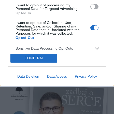
I want to opt-out of processing my
Personal Data for Targeted Advertising.
Opted In
I want to opt-out of Collection, Use,
Retention, Sale, and/or Sharing of my
Personal Data that Is Unrelated with the
Purposes for which it was collected.
INNE TEMATY
Opted Out
Sensitive Data Processing Opt Outs
Życzenia na Dzień Kobiet
Drogie Użytkowniczki, w tym szczególnym dniu dla
CONFIRM
wszystkich Kobiet pragniemy złożyć Wam najlepsze
życzenia.
Data Deletion
Data Access
Privacy Policy