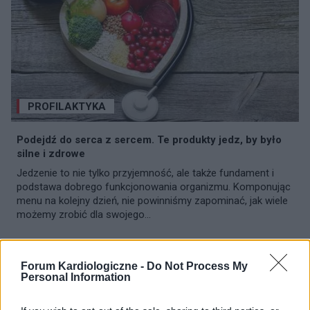
PROFILAKTYKA
Podejdź do serca z sercem. Te produkty jedz, by było
silne i zdrowe
Jedzenie to nie tylko przyjemność, ale także fundament i
podstawa dobrego funkcjonowania organizmu. Komponując
menu na kolejny dzień, nie powinniśmy zapominać, jak wiele
możemy zrobić dla swojego...
Forum Kardiologiczne -
Do Not Process My
Personal Information