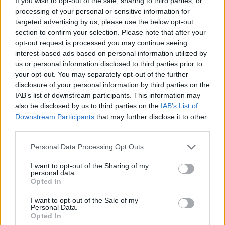
If you wish to opt-out of the sale, sharing to third parties, or
processing of your personal or sensitive information for
targeted advertising by us, please use the below opt-out
section to confirm your selection. Please note that after your
opt-out request is processed you may continue seeing
interest-based ads based on personal information utilized by
us or personal information disclosed to third parties prior to
your opt-out. You may separately opt-out of the further
disclosure of your personal information by third parties on the
INNE TEMATY
IAB’s list of downstream participants. This information may
also be disclosed by us to third parties on the
IAB’s List of
Występowanie bezsenności u Polaków
Downstream Participants
that may further disclose it to other
Sen stanowi fundamentalną część ludzkiego życia obok
third parties.
odpowiednio zbilansowanego odżywiania się i regularnej
aktywności fizycznej.
Personal Data Processing Opt Outs
I want to opt-out of the Sharing of my
personal data.
Opted In
I want to opt-out of the Sale of my
Personal Data.
Opted In