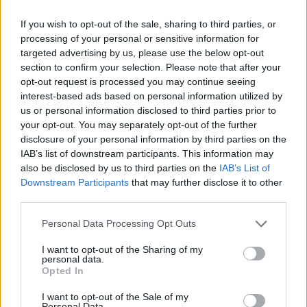
Krzysztof Narkiewicz
i
dr n. med. Anna Szyndler
z
If you wish to opt-out of the sale, sharing to third parties, or
Polskiego Towarzystwa Nadciśnienia Tętniczego. W
processing of your personal or sensitive information for
dalszej części pokazęmy dostępne i innowacyjne
targeted advertising by us, please use the below opt-out
section to confirm your selection. Please note that after your
metody leczenia niewydolności żylnej. Ponadto,
opt-out request is processed you may continue seeing
wykazujemy zbawienną moc potasu oraz
interest-based ads based on personal information utilized by
us or personal information disclosed to third parties prior to
poruszamy kwestię codziennej diety w trosce o
your opt-out. You may separately opt-out of the further
serce
.
disclosure of your personal information by third parties on the
IAB’s list of downstream participants. This information may
Zapraszamy do lektury.
also be disclosed by us to third parties on the
IAB’s List of
Downstream Participants
that may further disclose it to other
third parties.
ForumKardiologiczne.pl jest partnerem
medialnym kampanii.
Personal Data Processing Opt Outs
I want to opt-out of the Sharing of my
Więcej o kampanii znajdziesz
TUTAJ
personal data.
Opted In
I want to opt-out of the Sale of my
Dobry tekst? Udostępnij go na Facebooku?
Personal Data.