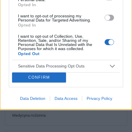
Opted In
I want to opt-out of processing my
Chcesz być na bieżąco? Obserwuj nas
G
o
o
g
l
e
Personal Data for Targeted Advertising.
na
News
Opted In
I want to opt-out of Collection, Use,
POWIĄZANE
Retention, Sale, and/or Sharing of my
Personal Data that Is Unrelated with the
Purposes for which it was collected.
Tematy
Choroby serca
Opted Out
Kampania edukacyjna „serce - dbaj
Kardilogia
Sensitive Data Processing Opt Outs
Kontroluj
Lecz”
Serce
Zdrowe serce
CONFIRM
Kategorie medyczne
Chirurgia klatki piersiowej
Kardiochirurgia
Kardiologia
Kardiologia dziecięca
Data Deletion
Data Access
Privacy Policy
Medycyna ogólna
Medycyna ratunkowa
Medycyna rodzinna