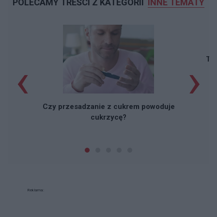
POLECAMY TREŚCI Z KATEGORII
INNE TEMATY
‹
›
Taj
Czy przesadzanie z cukrem powoduje
cukrzycę?
Reklama: