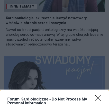
INNE TEMATY
Kardioonkologia: skutecznie leczyć nowotwory,
właściwie chronić serce i naczynia
Nawet co trzeci pacjent onkologiczny ma współistniejącą
chorobę sercowo-naczyniową. W tej grupie chorych leczenie
musi uwzględniać potencjalny wzajemny wpływ
stosowanych jednoczasowo terapii na...
Forum Kardiologiczne -
Do Not Process My
Personal Information