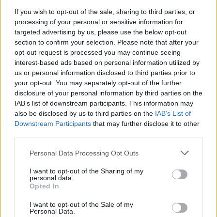
If you wish to opt-out of the sale, sharing to third parties, or
INNE TEMATY
processing of your personal or sensitive information for
targeted advertising by us, please use the below opt-out
section to confirm your selection. Please note that after your
„Świadomy Pacjent” – kampania edukacyjna
opt-out request is processed you may continue seeing
Wystartowała kolejna edycja kampanii "Świadomy Pacjent"
interest-based ads based on personal information utilized by
mająca na celu uświadomienie pacjentom, że stanowią
us or personal information disclosed to third parties prior to
istotne ogniwo w całym procesie terapeutycznym - ich
your opt-out. You may separately opt-out of the further
wiedza, zaangażowanie oraz...
disclosure of your personal information by third parties on the
IAB’s list of downstream participants. This information may
also be disclosed by us to third parties on the
IAB’s List of
Downstream Participants
that may further disclose it to other
third parties.
Personal Data Processing Opt Outs
I want to opt-out of the Sharing of my
personal data.
Opted In
I want to opt-out of the Sale of my
Personal Data.