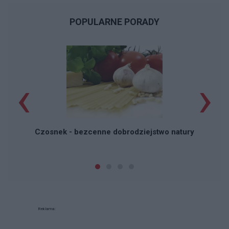
POPULARNE PORADY
‹
›
P
Czosnek - bezcenne dobrodziejstwo natury
Reklama: