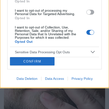
Opted In
INNE TEMATY
I want to opt-out of processing my
Personal Data for Targeted Advertising.
Opted In
Guzy, których objawy sugerować mogą inne choroby:
nowotwory serca
I want to opt-out of Collection, Use,
Retention, Sale, and/or Sharing of my
Nowotwory serca to choroby spotykane niezwykle rzadko,
Personal Data that Is Unrelated with the
Purposes for which it was collected.
zdarza się jednak, że narząd ten zostaje objęty procesem
Opted Out
nowotworowym. Zazwyczaj rak serca wykrywany jest
przypadkowo – dziać się tak może...
Sensitive Data Processing Opt Outs
CONFIRM
Data Deletion
Data Access
Privacy Policy