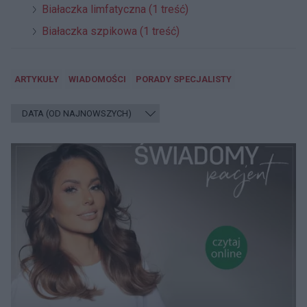
Białaczka limfatyczna (1 treść)
Białaczka szpikowa (1 treść)
ARTYKUŁY
WIADOMOŚCI
PORADY SPECJALISTY