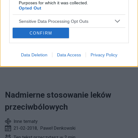
Purposes for which it was collected.
Opted Out
Sensitive Data Processing Opt Outs
CONFIRM
Przeczytaj następny tekst z kategorii:
INNE TEMATY
Data Deletion
Data Access
Privacy Policy
Nadmierne stosowanie leków
przeciwbólowych
Inne tematy
21-02-2018
,
Paweł Denkowski
Ten tekst przeczytasz w 2 min.