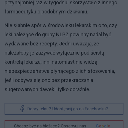
przynajmniej raz w tygodniu skorzystało z innego
farmaceutyku o podobnym działaniu.
Nie słabnie spór w środowisku lekarskim o to, czy
leki należące do grupy NLPZ powinny nadal być
wydawane bez recepty. Jedni uważają, że
należałoby je zażywać wyłącznie pod ścisłą
kontrolą lekarza, inni natomiast nie widzą
niebezpieczeństwa płynącego z ich stosowania,
jeśli odbywa się ono bez przekraczania
sugerowanych dawek i tylko doraźnie.
Dobry tekst? Udostępnij go na Facebooku?
Chcesz być na bieżąco? Obserwuj nas
G
o
o
g
l
e