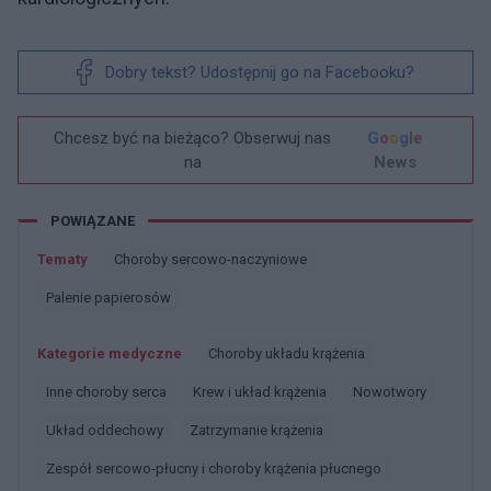
Dobry tekst? Udostępnij go na Facebooku?
Chcesz być na bieżąco? Obserwuj nas
G
o
o
g
l
e
na
News
POWIĄZANE
Tematy
Choroby sercowo-naczyniowe
Palenie papierosów
Kategorie medyczne
Choroby układu krążenia
Inne choroby serca
Krew i układ krążenia
Nowotwory
Układ oddechowy
Zatrzymanie krążenia
Zespół sercowo-płucny i choroby krążenia płucnego