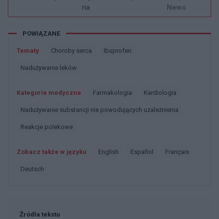
na
News
POWIĄZANE
Tematy
Choroby serca
Ibuprofen
Nadużywanie leków
Kategorie medyczne
Farmakologia
Kardiologia
Nadużywanie substancji nie powodujących uzależnienia
Reakcje polekowe
Zobacz także w języku
english
español
français
deutsch
Źródła tekstu