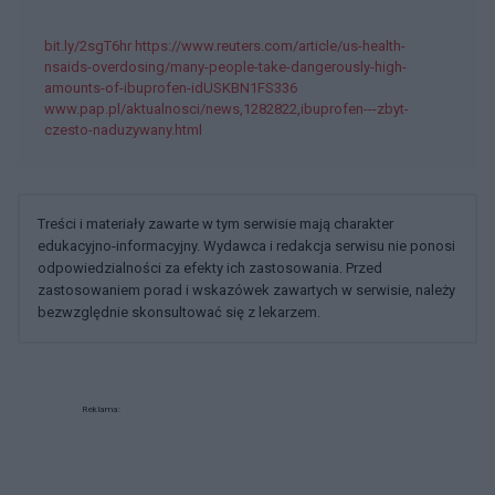
bit.ly/2sgT6hr https://www.reuters.com/article/us-health-
nsaids-overdosing/many-people-take-dangerously-high-
amounts-of-ibuprofen-idUSKBN1FS336
www.pap.pl/aktualnosci/news,1282822,ibuprofen---zbyt-
czesto-naduzywany.html
Treści i materiały zawarte w tym serwisie mają charakter
edukacyjno-informacyjny. Wydawca i redakcja serwisu nie ponosi
odpowiedzialności za efekty ich zastosowania. Przed
zastosowaniem porad i wskazówek zawartych w serwisie, należy
bezwzględnie skonsultować się z lekarzem.
Reklama: