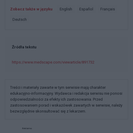
Zobacz także w języku
english
español
français
deutsch
Źródła tekstu
https://www.medscape.com/viewarticle/891732
Treści i materiały zawarte w tym serwisie mają charakter
edukacyjno-informacyjny. Wydawca i redakcja serwisu nie ponosi
odpowiedzialności za efekty ich zastosowania. Przed
zastosowaniem porad i wskazówek zawartych w serwisie, należy
bezwzględnie skonsultować się z lekarzem.
Reklama: