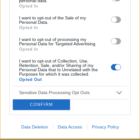
personal data.
Opted In
I want to opt-out of the Sale of my
Personal Data.
Opted In
I want to opt-out of processing my
Personal Data for Targeted Advertising.
Opted In
I want to opt-out of Collection, Use,
Retention, Sale, and/or Sharing of my
Personal Data that Is Unrelated with the
Purposes for which it was collected.
Opted Out
INNE TEMATY
Sensitive Data Processing Opt Outs
CONFIRM
25 lat historii mapowania serca: od 2D do 3D i AI
Polska elektrofizjologia ma już 25 lat doświadczeń z
systemem do mapowania serc pacjentów. Jak wyglądały
pierwsze zabiegi ablacji zaburzeń rytmu serca z użyciem
Data Deletion
Data Access
Privacy Policy
systemu elektroanatomicznego i czy...