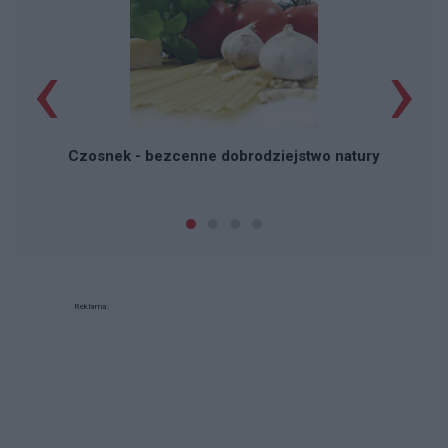
‹
›
P
Czosnek - bezcenne dobrodziejstwo natury
Reklama: