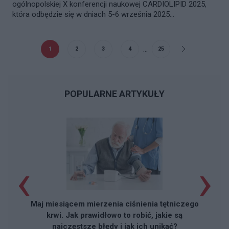
ogólnopolskiej X konferencji naukowej CARDIOLIPID 2025,
która odbędzie się w dniach 5-6 września 2025...
...
1
2
3
4
25
POPULARNE ARTYKUŁY
‹
›
Maj miesiącem mierzenia ciśnienia tętniczego
krwi. Jak prawidłowo to robić, jakie są
najczęstsze błędy i jak ich unikać?