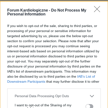
Forum Kardiologiczne -
Do Not Process My
Personal Information
If you wish to opt-out of the sale, sharing to third parties, or
processing of your personal or sensitive information for
targeted advertising by us, please use the below opt-out
section to confirm your selection. Please note that after your
opt-out request is processed you may continue seeing
interest-based ads based on personal information utilized by
us or personal information disclosed to third parties prior to
your opt-out. You may separately opt-out of the further
INNE TEMATY
disclosure of your personal information by third parties on the
IAB’s list of downstream participants. This information may
also be disclosed by us to third parties on the
IAB’s List of
Arktyczne temperatury, realne zagrożenie. Jak silny
Downstream Participants
that may further disclose it to other
mróz wpływa na serce i ciśnienie
third parties.
Ekstremalne zimno wpływa nie tylko na komfort życia, ale
także na funkcjonowanie układu krążenia, zwłaszcza u osób
Personal Data Processing Opt Outs
z chorobami serca. W niskich temperaturach serce musi
pracować intensywniej, aby...
I want to opt-out of the Sharing of my