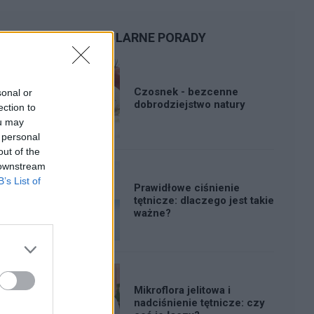
POPULARNE PORADY
Czosnek - bezcenne
sonal or
dobrodziejstwo natury
ection to
ou may
 personal
out of the
 downstream
B’s List of
Prawidłowe ciśnienie
tętnicze: dlaczego jest takie
ważne?
Mikroflora jelitowa i
nadciśnienie tętnicze: czy