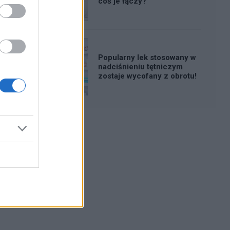
coś je łączy?
Popularny lek stosowany w
nadciśnieniu tętniczym
zostaje wycofany z obrotu!
Reklama: