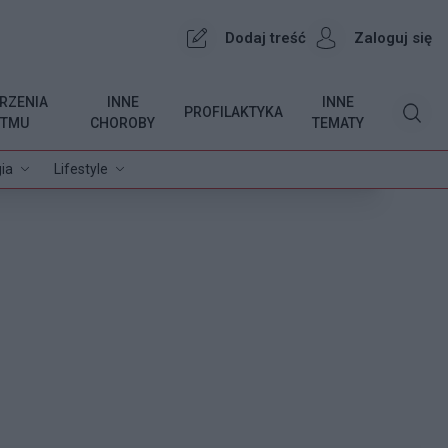
Dodaj treść
Zaloguj się
RZENIA
INNE
INNE
PROFILAKTYKA
YTMU
CHOROBY
TEMATY
ia
Lifestyle