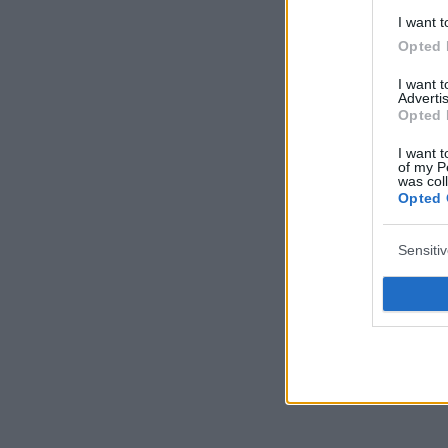
I want t
Opted 
I want 
Advertis
Opted 
I want t
of my P
was col
Opted 
Sensiti