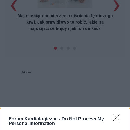
‹
›
Maj miesiącem mierzenia ciśnienia tętniczego
krwi. Jak prawidłowo to robić, jakie są
najczęstsze błędy i jak ich unikać?
Reklama:
Forum Kardiologiczne -
Do Not Process My
Personal Information