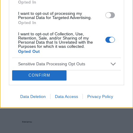
Opted In
POPULARNE PORADY
I want to opt-out of processing my
Personal Data for Targeted Advertising.
Opted In
I want to opt-out of Collection, Use,
Retention, Sale, and/or Sharing of my
Personal Data that Is Unrelated with the
‹
›
Purposes for which it was collected.
Opted Out
P
Sensitive Data Processing Opt Outs
CONFIRM
Czosnek - bezcenne dobrodziejstwo natury
Data Deletion
Data Access
Privacy Policy
Reklama: