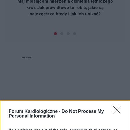
Maj miesiącem mierzenia ciśnienia tętniczego
krwi. Jak prawidłowo to robić, jakie są
najczęstsze błędy i jak ich unikać?
Reklama:
Forum Kardiologiczne -
Do Not Process My
Personal Information