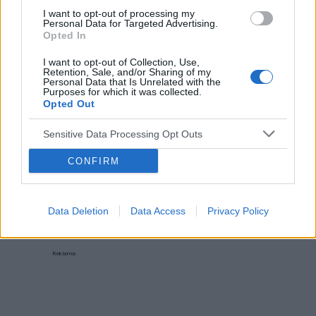
I want to opt-out of processing my
Personal Data for Targeted Advertising.
Opted In
I want to opt-out of Collection, Use,
‹
›
Retention, Sale, and/or Sharing of my
Personal Data that Is Unrelated with the
Purposes for which it was collected.
P
Opted Out
Sensitive Data Processing Opt Outs
Czosnek - bezcenne dobrodziejstwo natury
CONFIRM
Data Deletion
Data Access
Privacy Policy
Reklama: