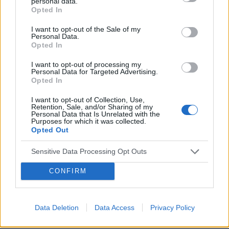
personal data.
Opted In
Podejrzenie zawału serca: jakie objawy sugerują zawał?
Typowo przyjmuje się, że zawał serca występuje u ludzi w
I want to opt-out of the Sale of my
średnim i starszym wieku, w praktyce nie są oni jednak
Personal Data.
Opted In
jedynymi osobami, u których choroba ta może wystąpić –
zawał miewają młodzi dorośli, a...
I want to opt-out of processing my
Personal Data for Targeted Advertising.
Opted In
I want to opt-out of Collection, Use,
Retention, Sale, and/or Sharing of my
Personal Data that Is Unrelated with the
Purposes for which it was collected.
Opted Out
Sensitive Data Processing Opt Outs
CONFIRM
Data Deletion
Data Access
Privacy Policy
INNE TEMATY