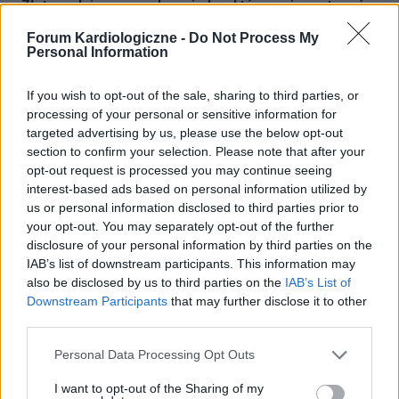
Złota godzina w zawale - wiedza, która może uratować
życie
Forum Kardiologiczne -
Do Not Process My
Na zawał serca każdego roku umiera w Polsce ok. 15 tys.
Personal Information
osób. Z roku na rok zagrożenie to dotyka coraz większej
liczby młodych osób – obecnie już co dziesiąty zawał
If you wish to opt-out of the sale, sharing to third parties, or
dotyczy pacjenta przed 45. rokiem...
processing of your personal or sensitive information for
targeted advertising by us, please use the below opt-out
section to confirm your selection. Please note that after your
opt-out request is processed you may continue seeing
interest-based ads based on personal information utilized by
us or personal information disclosed to third parties prior to
your opt-out. You may separately opt-out of the further
disclosure of your personal information by third parties on the
IAB’s list of downstream participants. This information may
also be disclosed by us to third parties on the
IAB’s List of
Downstream Participants
that may further disclose it to other
third parties.
Personal Data Processing Opt Outs
PROFILAKTYKA
I want to opt-out of the Sharing of my