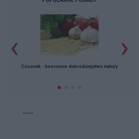
‹
›
P
Czosnek - bezcenne dobrodziejstwo natury
Reklama: