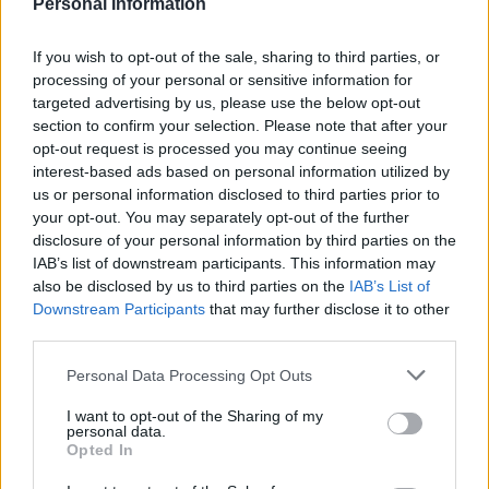
Personal Information
EKG i QT
If you wish to opt-out of the sale, sharing to third parties, or
processing of your personal or sensitive information for
Witam, od jakiegoś czasu jestem na escitalopramie
targeted advertising by us, please use the below opt-out
actavis 10mg i od 2 dni zwiększyłem dawke do 15mg.
section to confirm your selection. Please note that after your
EKG które przesyłam sprawiło wiele problemów bo
opt-out request is processed you may continue seeing
ciężko odczytać odstęp QT a kardiolog go nie podał...
interest-based ads based on personal information utilized by
us or personal information disclosed to third parties prior to
your opt-out. You may separately opt-out of the further
gość
disclosure of your personal information by third parties on the
Forum:
Profilaktyka
IAB’s list of downstream participants. This information may
also be disclosed by us to third parties on the
IAB’s List of
Downstream Participants
that may further disclose it to other
third parties.
Interpretacja ekg
Proszę o pomoc w odczytaniu wyniku ekg
Personal Data Processing Opt Outs
I want to opt-out of the Sharing of my
personal data.
gość
Opted In
Forum:
Profilaktyka