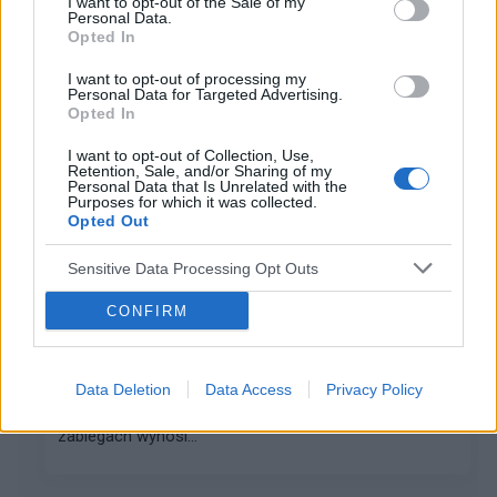
I want to opt-out of the Sale of my
Personal Data.
Opted In
Interpretacja ekg
Proszę o interpretację czy automatyczna interpretacja
I want to opt-out of processing my
Personal Data for Targeted Advertising.
jest prawidłowa, co oznacza ? Lekarz stwierdził że
Opted In
wizyta u kardiologa się nie spieszy
I want to opt-out of Collection, Use,
Retention, Sale, and/or Sharing of my
Personal Data that Is Unrelated with the
Purposes for which it was collected.
gość
Opted Out
Forum:
Choroba wieńcowa
Sensitive Data Processing Opt Outs
Życie po zawale
CONFIRM
Witam. Ponad 10 lat temu przebyłem ciężki zawał
serca. Miałem robioną plastykę m. sercowego,
wszczepiono mi także by-passy (pomostowanie ).
Data Deletion
Data Access
Privacy Policy
Wyczytałem, że przeżywalność po tego typu
zabiegach wynosi...