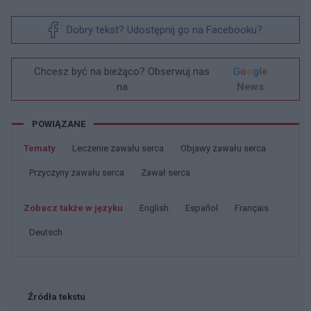
Dobry tekst? Udostępnij go na Facebooku?
Chcesz być na bieżąco? Obserwuj nas
G
o
o
g
l
e
na
News
POWIĄZANE
Tematy
Leczenie zawału serca
Objawy zawału serca
Przyczyny zawału serca
Zawał serca
Zobacz także w języku
english
español
français
deutsch
Źródła tekstu