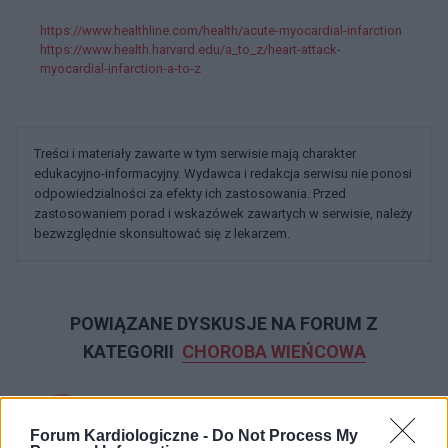
https://www.healthline.com/health/acute-myocardial-infarction
https://www.health.harvard.edu/a_to_z/heart-attack-
myocardial-infarction-a-to-z
Treści i materiały zawarte w tym serwisie mają charakter
edukacyjno-informacyjny. Wydawca i redakcja serwisu nie ponosi
odpowiedzialności za efekty ich zastosowania. Przed
zastosowaniem porad i wskazówek zawartych w serwisie, należy
bezwzględnie skonsultować się z lekarzem.
POWIĄZANE DYSKUSJE NA FORUM Z
KATEGORII
CHOROBA WIEŃCOWA
patryksko
Forum:
Profilaktyka
Forum Kardiologiczne -
Do Not Process My