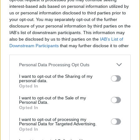
lipidów, paleniem, otyłością).
interest-based ads based on personal information utilized by
us or personal information disclosed to third parties prior to
your opt-out. You may separately opt-out of the further
POPULARNE ARTYKUŁY
disclosure of your personal information by third parties on the
IAB’s list of downstream participants. This information may
also be disclosed by us to third parties on the
IAB’s List of
Downstream Participants
that may further disclose it to other
third parties.
‹
›
Personal Data Processing Opt Outs
I want to opt-out of the Sharing of my
personal data.
Opted In
Maj miesiącem mierzenia ciśnienia tętniczego
krwi. Jak prawidłowo to robić, jakie są
I want to opt-out of the Sale of my
najczęstsze błędy i jak ich unikać?
Personal Data.
Opted In
I want to opt-out of processing my
Personal Data for Targeted Advertising.
Opted In