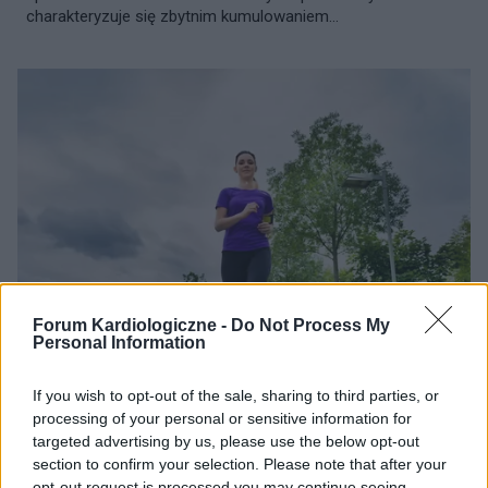
charakteryzuje się zbytnim kumulowaniem...
Forum Kardiologiczne -
Do Not Process My
Personal Information
PROFILAKTYKA
If you wish to opt-out of the sale, sharing to third parties, or
Czy regularne bieganie jest zdrowe dla serca?
processing of your personal or sensitive information for
Siedzący tryb życia jest jednym z głównych czynników
targeted advertising by us, please use the below opt-out
ryzyka w patogenezie chorób sercowo-naczyniowych (wraz
section to confirm your selection. Please note that after your
z wysokim ciśnieniem krwi, nieprawidłowymi wartościami
opt-out request is processed you may continue seeing