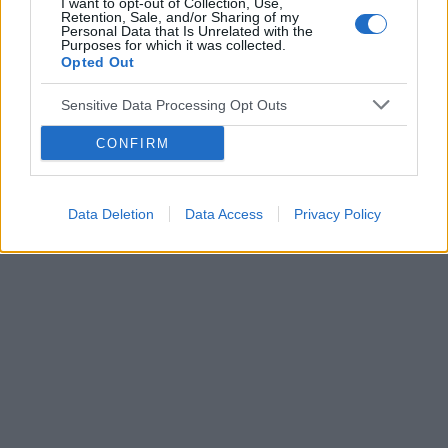
I want to opt-out of Collection, Use,
Retention, Sale, and/or Sharing of my
Personal Data that Is Unrelated with the
Reklama:
Purposes for which it was collected.
Opted Out
Sensitive Data Processing Opt Outs
CONFIRM
Data Deletion
Data Access
Privacy Policy