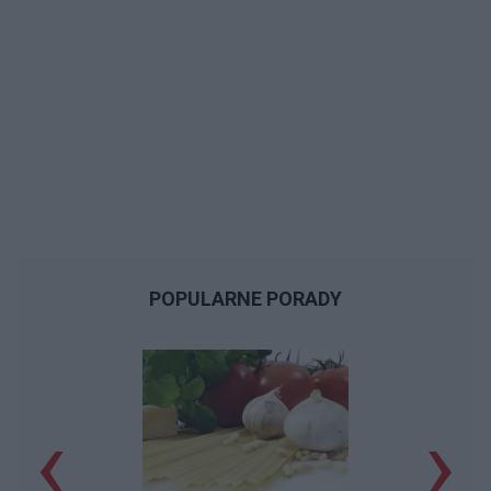
POPULARNE PORADY
‹
›
P