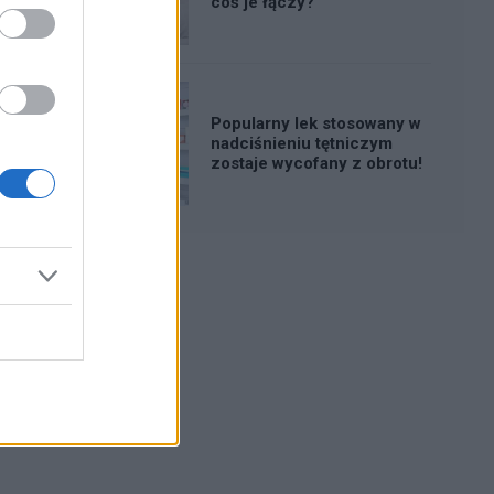
coś je łączy?
Popularny lek stosowany w
nadciśnieniu tętniczym
zostaje wycofany z obrotu!
Reklama: