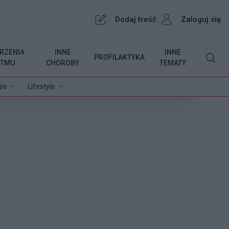
Dodaj treść
Zaloguj się
RZENIA
INNE
INNE
PROFILAKTYKA
YTMU
CHOROBY
TEMATY
ia
Lifestyle