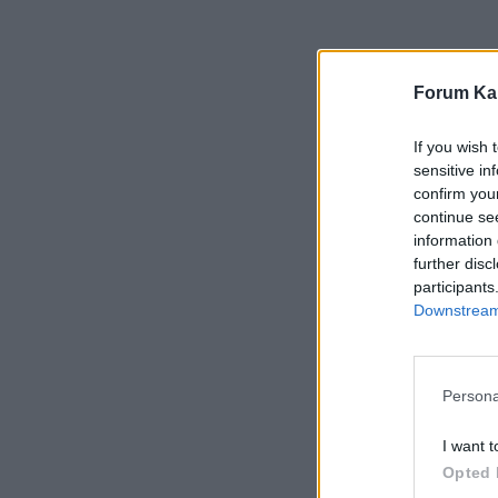
Forum Kar
If you wish 
sensitive in
confirm you
continue se
information 
further disc
participants
Downstream 
Persona
I want t
Opted 