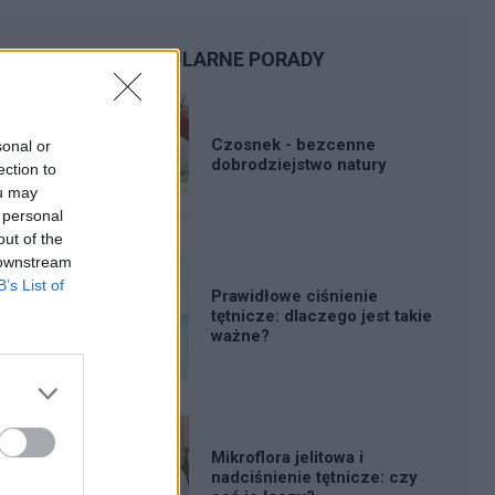
POPULARNE PORADY
Czosnek - bezcenne
sonal or
dobrodziejstwo natury
ection to
ou may
 personal
out of the
 downstream
B’s List of
Prawidłowe ciśnienie
tętnicze: dlaczego jest takie
ważne?
Mikroflora jelitowa i
nadciśnienie tętnicze: czy