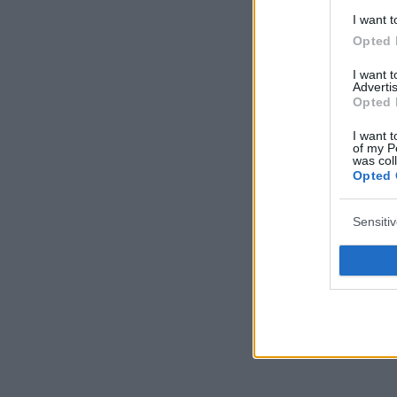
I want t
Opted 
I want 
Advertis
Opted 
I want t
of my P
was col
Opted 
Sensiti