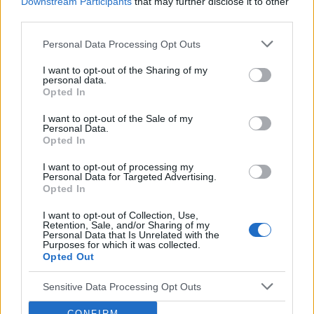
Downstream Participants
that may further disclose it to other
third parties.
CHOROBA WIEŃCOWA
Personal Data Processing Opt Outs
Wstrząs kardiogenny
I want to opt-out of the Sharing of my
Wstrząs kardiogenny (WK) to jedna z najgorzej rokujących
personal data.
patologia układu krążenia spowodowana niedostatecznym
Opted In
przepływem (hipoperfuzją) krwi przez tkanki. Najczęściej
I want to opt-out of the Sale of my
występuje jako powikłanie...
Personal Data.
Opted In
POPULARNE ARTYKUŁY
I want to opt-out of processing my
Personal Data for Targeted Advertising.
Opted In
I want to opt-out of Collection, Use,
Retention, Sale, and/or Sharing of my
Personal Data that Is Unrelated with the
Purposes for which it was collected.
‹
›
Opted Out
Sensitive Data Processing Opt Outs
Maj miesiącem mierzenia ciśnienia tętniczego
CONFIRM