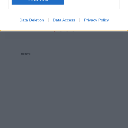
krwi. Jak prawidłowo to robić, jakie są
najczęstsze błędy i jak ich unikać?
Data Deletion
Data Access
Privacy Policy
Reklama: