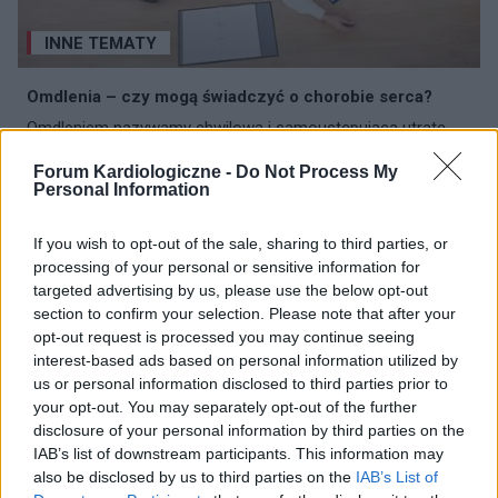
INNE TEMATY
Omdlenia – czy mogą świadczyć o chorobie serca?
Omdleniem nazywamy chwilową i samoustępującą utratę
przytomności, która charakteryzuje się nagłym, ostrym
początkiem oraz spontanicznym i całkowitym powrotem
Forum Kardiologiczne -
Do Not Process My
Personal Information
świadomości. Bezpośrednią przyczyną tego...
If you wish to opt-out of the sale, sharing to third parties, or
processing of your personal or sensitive information for
targeted advertising by us, please use the below opt-out
section to confirm your selection. Please note that after your
opt-out request is processed you may continue seeing
interest-based ads based on personal information utilized by
us or personal information disclosed to third parties prior to
your opt-out. You may separately opt-out of the further
disclosure of your personal information by third parties on the
IAB’s list of downstream participants. This information may
also be disclosed by us to third parties on the
IAB’s List of