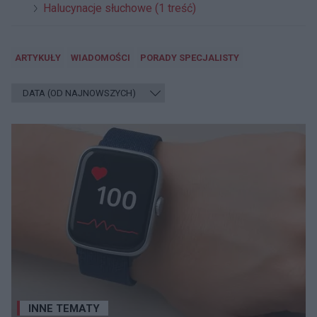
Halucynacje słuchowe (1 treść)
ARTYKUŁY
WIADOMOŚCI
PORADY SPECJALISTY
INNE TEMATY