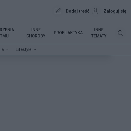
Dodaj treść
Zaloguj się
RZENIA
INNE
INNE
PROFILAKTYKA
YTMU
CHOROBY
TEMATY
ia
Lifestyle