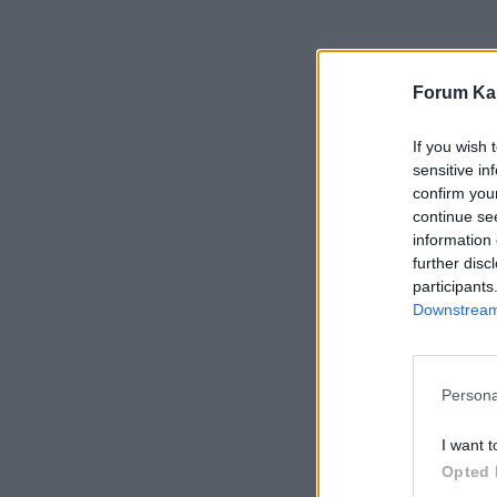
Forum Kar
If you wish 
sensitive in
confirm you
continue se
information 
further disc
participants
Downstream 
Persona
I want t
Opted 