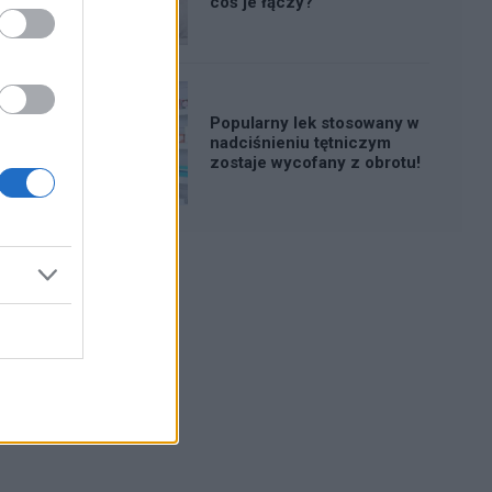
coś je łączy?
Popularny lek stosowany w
nadciśnieniu tętniczym
zostaje wycofany z obrotu!
Reklama: