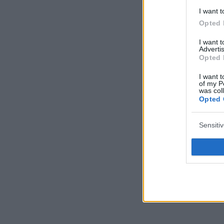
I want t
Opted 
I want 
Advertis
Opted 
I want t
of my P
was col
Opted 
Sensiti