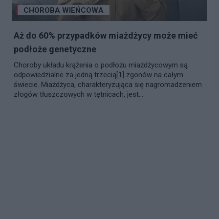
CHOROBA WIEŃCOWA
Aż do 60% przypadków miażdżycy może mieć
podłoże genetyczne
Choroby układu krążenia o podłożu miażdżycowym są
odpowiedzialne za jedną trzecią[1] zgonów na całym
świecie. Miażdżyca, charakteryzująca się nagromadzeniem
złogów tłuszczowych w tętnicach, jest...