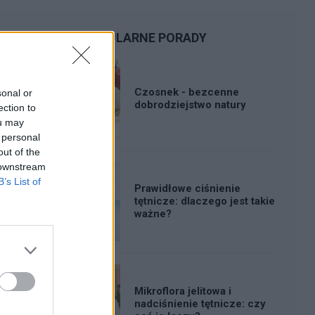
POPULARNE PORADY
Czosnek - bezcenne
sonal or
dobrodziejstwo natury
ection to
ou may
 personal
out of the
 downstream
B’s List of
Prawidłowe ciśnienie
tętnicze: dlaczego jest takie
ważne?
Mikroflora jelitowa i
nadciśnienie tętnicze: czy