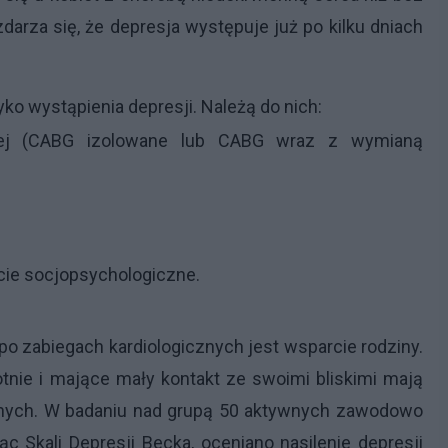
zdarza się, że depresja występuje już po kilku dniach
yko wystąpienia depresji. Należą do nich:
icznej (CABG izolowane lub CABG wraz z wymianą
rcie socjopsychologiczne.
o zabiegach kardiologicznych jest wsparcie rodziny.
nie i mające mały kontakt ze swoimi bliskimi mają
wnych. W badaniu nad grupą 50 aktywnych zawodowo
c Skali Depresji Becka, oceniano nasilenie depresji