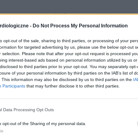
 z najczęstszych chorób naszej cywilizacji. Jej
nic wieńcowych, która prowadza do zmniejszenia
diologiczne -
Do Not Process My Personal Information
nsekwencją takiej sytuacji jest niedokrwienie mięśnia
to opt-out of the sale, sharing to third parties, or processing of your per
pływu krwi czyli odżywienia wcześniej lub później
formation for targeted advertising by us, please use the below opt-out s
r selection. Please note that after your opt-out request is processed y
j nie dopływa krew zamiera. Serce, którego główną
eing interest-based ads based on personal information utilized by us or
wód nie jest w stanie się prawidłowo kurczyć i
disclosed to third parties prior to your opt-out. You may separately opt-
losure of your personal information by third parties on the IAB’s list of
znym określeniem takiego stanu rzeczy jest zawał
. This information may also be disclosed by us to third parties on the
IA
Participants
that may further disclose it to other third parties.
ego
choroby wieńcowej
jest pomostowanie aortalno-
dobre rokowanie u chorych na chorobę niedokrwienną
l Data Processing Opt Outs
adaniach. Ta metoda leczenia jest coraz częściej
o opt-out of the Sharing of my personal data.
bą wieńcową szczególnie w przypadku zmian
In