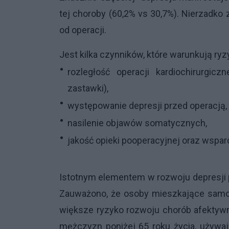
tej choroby (60,2% vs 30,7%). Nierzadko 
od operacji.
Jest kilka czynników, które warunkują ryz
rozległość operacji kardiochirurg
zastawki),
występowanie depresji przed operacją,
nasilenie objawów somatycznych,
jakość opieki pooperacyjnej oraz wspa
Istotnym elementem w rozwoju depresji p
Zauważono, że osoby mieszkające samot
większe ryzyko rozwoju chorób afekty
mężczyzn poniżej 65 roku życia, używają