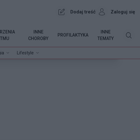
Dodaj treść
Zaloguj się
RZENIA
INNE
INNE
PROFILAKTYKA
YTMU
CHOROBY
TEMATY
ia
Lifestyle