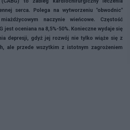
 (CABG)
to zabieg kardiochirurgiczny leczenia
ennej serca. Polega na wytworzeniu "obwodnic"
 miażdżycowym naczynie wieńcowe. Częstość
G jest oceniana na 8,5%-50%. Konieczne wydaje się
a depresji, gdyż jej rozwój nie tylko wiąże się z
ch, ale przede wszytkim z istotnym zagrożeniem