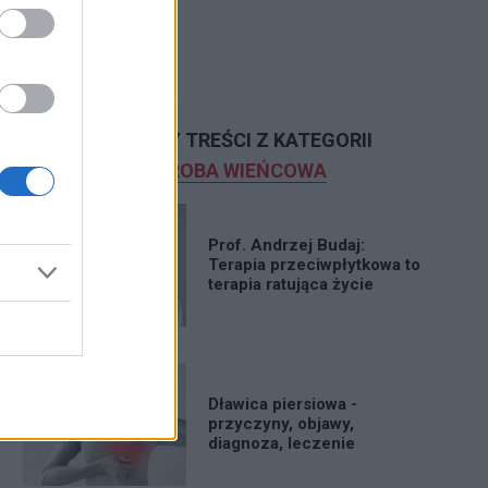
POLECAMY TREŚCI Z KATEGORII
CHOROBA WIEŃCOWA
Prof. Andrzej Budaj:
Terapia przeciwpłytkowa to
terapia ratująca życie
Dławica piersiowa -
przyczyny, objawy,
diagnoza, leczenie