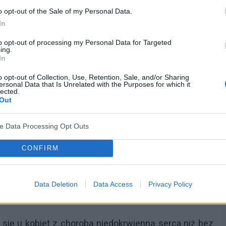
cowych jednocześnie.
o opt-out of the Sale of my Personal Data.
In
to opt-out of processing my Personal Data for Targeted
ing.
omijany problem. Ma ona ogromne znaczenie zarówno
In
walenscencję po zabiegu. Wielokrotnie podkreśla się
o opt-out of Collection, Use, Retention, Sale, and/or Sharing
ersonal Data that Is Unrelated with the Purposes for which it
cznej i ustabilizowanym nastroju znacznie lepiej
lected.
Out
racają do pełni
zdrowia
po zabiegu.
ji ogólnej waha się od kilku do kilkunastu procent.
ve Data Processing Opt Outs
iągu całego swojego życia chociaż raz zaprezentuje
CONFIRM
ozpoznać depresję. Badania pokazują, że depresja
ierpiących na choroby przewlekłe szczególnie z
Data Deletion
Data Access
Privacy Policy
wet co trzeci pacjent z chorobą niedokrwienną serca
się u kobiet z chorobą niedokrwienną serca niż bez