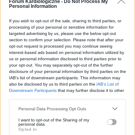
Forum Kardiologiczne -
Do Not Process My
Personal Information
If you wish to opt-out of the sale, sharing to third parties, or
processing of your personal or sensitive information for
targeted advertising by us, please use the below opt-out
INNE TEMATY
section to confirm your selection. Please note that after your
opt-out request is processed you may continue seeing
interest-based ads based on personal information utilized by
Osoby z cukrzycą typu 2 i z powikłaniami sercowo-
us or personal information disclosed to third parties prior to
naczyniowymi czekają na rozszerzenie refundacji
your opt-out. You may separately opt-out of the further
nowoczesnych terapii
disclosure of your personal information by third parties on the
Jedna z największych pandemii niezakaźnych ludzkości -
IAB’s list of downstream participants. This information may
cukrzyca, nabiera w naszym kraju rozpędu. Obecnie chorują
also be disclosed by us to third parties on the
IAB’s List of
na nią ponad trzy miliony Polaków, a ich liczba wzrasta o 3,7
Downstream Participants
that may further disclose it to other
proc. rocznie. 80-90...
third parties.
Personal Data Processing Opt Outs
I want to opt-out of the Sharing of my
personal data.
Opted In