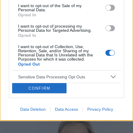
I want to opt-out of the Sale of my
Personal Data.
Opted In
I want to opt-out of processing my
Personal Data for Targeted Advertising.
Opted In
I want to opt-out of Collection, Use,
INNE TEMATY
Retention, Sale, and/or Sharing of my
Personal Data that Is Unrelated with the
Purposes for which it was collected.
Stopa cukrzycowa – powikłanie cukrzycy, któremu
Opted Out
można zapobiegać
Sensitive Data Processing Opt Outs
Stopa cukrzycowa to jedno z bardzo groźnych, możliwych
do wystąpienia, powikłań cukrzycy – niejednokrotnie zdarza
CONFIRM
się konieczność dokonania amputacji stopy pacjenta, u
którego pojawił się ten...
Data Deletion
Data Access
Privacy Policy