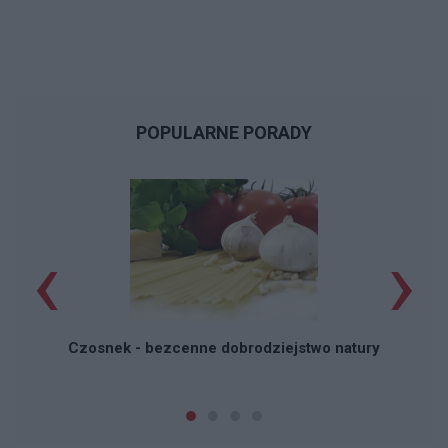
POPULARNE PORADY
‹
›
P
Czosnek - bezcenne dobrodziejstwo natury