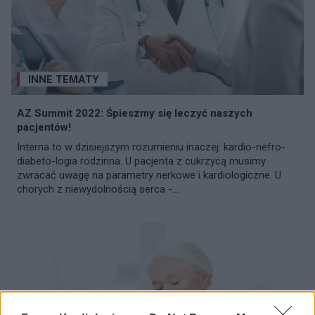
INNE TEMATY
AZ Summit 2022: Śpieszmy się leczyć naszych
pacjentów!
Interna to w dzisiejszym rozumieniu inaczej: kardio-nefro-
diabeto-logia rodzinna. U pacjenta z cukrzycą musimy
zwracać uwagę na parametry nerkowe i kardiologiczne. U
chorych z niewydolnością serca -...