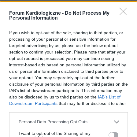
Kategorie medyczne
Cukrzyca
Forum Kardiologiczne -
Do Not Process My
Cukrzyca insulinoniezależna
Cukrzyca insulinozależna
Personal Information
Cukrzyca nie określona
Cukrzyca w ciąży
If you wish to opt-out of the sale, sharing to third parties, or
Cukrzyca w ciąży BNO
processing of your personal or sensitive information for
targeted advertising by us, please use the below opt-out
Cukrzyca związana z niedożywieniem
Kardiologia
section to confirm your selection. Please note that after your
opt-out request is processed you may continue seeing
interest-based ads based on personal information utilized by
us or personal information disclosed to third parties prior to
Treści i materiały zawarte w tym serwisie mają charakter
your opt-out. You may separately opt-out of the further
edukacyjno-informacyjny. Wydawca i redakcja serwisu nie ponosi
disclosure of your personal information by third parties on the
odpowiedzialności za efekty ich zastosowania. Przed
zastosowaniem porad i wskazówek zawartych w serwisie, należy
IAB’s list of downstream participants. This information may
bezwzględnie skonsultować się z lekarzem.
also be disclosed by us to third parties on the
IAB’s List of
Downstream Participants
that may further disclose it to other
third parties.
Reklama:
Personal Data Processing Opt Outs
I want to opt-out of the Sharing of my