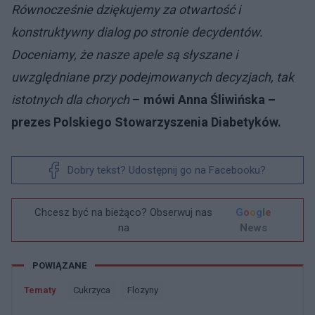
Równocześnie dziękujemy za otwartość i
konstruktywny dialog po stronie decydentów.
Doceniamy, że nasze apele są słyszane i
uwzględniane przy podejmowanych decyzjach, tak
istotnych dla chorych
–
mówi Anna Śliwińska –
prezes Polskiego Stowarzyszenia Diabetyków.
Dobry tekst? Udostępnij go na Facebooku?
Chcesz być na bieżąco? Obserwuj nas
G
o
o
g
l
e
na
News
POWIĄZANE
Tematy
Cukrzyca
Flozyny