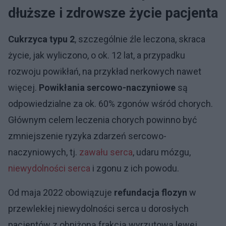
dłuższe i zdrowsze życie pacjenta
Cukrzyca typu 2
, szczególnie źle leczona, skraca
życie, jak wyliczono, o ok. 12 lat, a przypadku
rozwoju powikłań, na przykład nerkowych nawet
więcej.
Powikłania sercowo-naczyniowe
są
odpowiedzialne za ok. 60% zgonów wśród chorych.
Głównym celem leczenia chorych powinno być
zmniejszenie ryzyka zdarzeń sercowo-
naczyniowych, tj.
zawału
serca
, udaru mózgu,
niewydolności serca
i zgonu z ich powodu.
Od maja 2022 obowiązuje
refundacja flozyn
w
przewlekłej niewydolności serca u dorosłych
pacjentów z obniżoną frakcją wyrzutową lewej