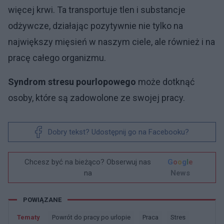
więcej krwi. Ta transportuje tlen i substancje
odżywcze, działając pozytywnie nie tylko na
największy mięsień w naszym ciele, ale również i na
pracę całego organizmu.
Syndrom stresu pourlopowego
może dotknąć
osoby, które są zadowolone ze swojej pracy.
Dobry tekst? Udostępnij go na Facebooku?
Chcesz być na bieżąco? Obserwuj nas
G
o
o
g
l
e
na
News
POWIĄZANE
Tematy
Powrót do pracy po urlopie
Praca
Stres