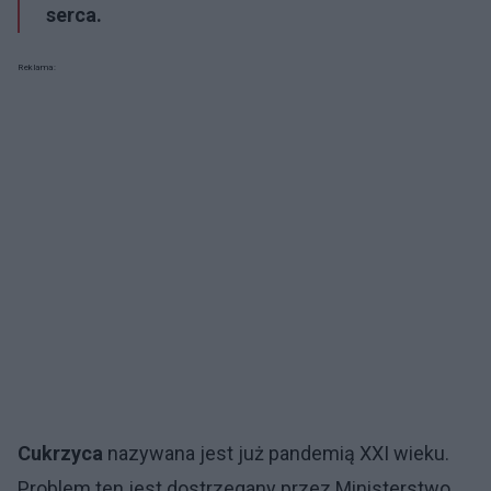
serca.
Reklama:
Cukrzyca
nazywana jest już pandemią XXI wieku.
Problem ten jest dostrzegany przez Ministerstwo