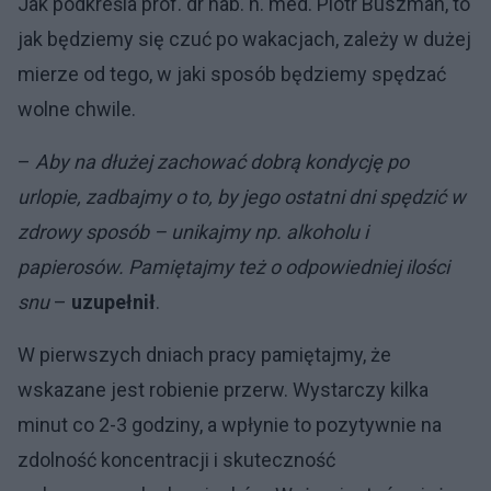
Jak podkreśla prof. dr hab. n. med. Piotr Buszman, to
jak będziemy się czuć po wakacjach, zależy w dużej
mierze od tego, w jaki sposób będziemy spędzać
wolne chwile.
–
Aby na dłużej zachować dobrą kondycję po
urlopie, zadbajmy o to, by jego ostatni dni spędzić w
zdrowy sposób – unikajmy np. alkoholu i
papierosów. Pamiętajmy też o odpowiedniej ilości
snu
–
uzupełnił
.
W pierwszych dniach pracy pamiętajmy, że
wskazane jest robienie przerw. Wystarczy kilka
minut co 2-3 godziny, a wpłynie to pozytywnie na
zdolność koncentracji i skuteczność