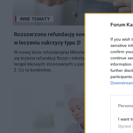
INNE TEMATY
Forum Kar
Rozszerzono refundację nowoczesnych leków
If you wish 
w leczeniu cukrzycy typu 2!
sensitive in
confirm you
W nowej liście refundacyjnej Ministerstwa Zdrowia zmieniły
continue se
się kryteria refundacji flozyn i inkretyn – nowoczesnych
terapii lekowych stosowanych u pacjentów z cukrzycą typu
information 
2. Co to konkretnie...
further disc
participants
Downstream 
Persona
I want t
Opted 