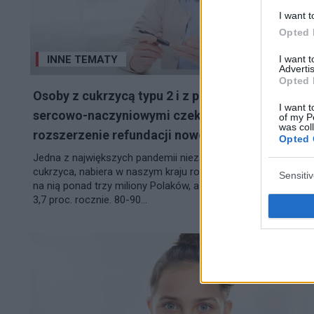
I want t
Opted 
I want 
INNE TEMATY
Advertis
Opted 
Osoby z cukrzycą typu 2 i z powikłaniami
I want t
sercowo-naczyniowymi czekają na
of my P
was col
rozszerzenie refundacji nowoczesnych terapii
Opted 
Jedna z największych pandemii niezakaźnych ludzkości -
cukrzyca, nabiera w naszym kraju rozpędu. Obecnie chorują
Sensiti
na nią ponad trzy miliony Polaków, a ich liczba wzrasta o
3,7 proc. rocznie. 80-90...