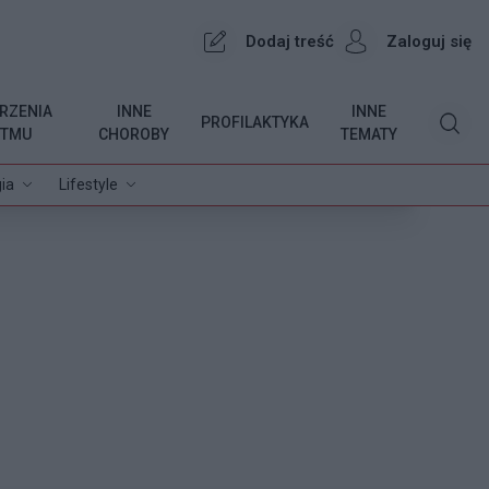
Dodaj treść
Zaloguj się
RZENIA
INNE
INNE
PROFILAKTYKA
YTMU
CHOROBY
TEMATY
ia
Lifestyle