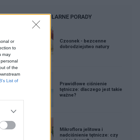
POPULARNE PORADY
Czosnek - bezcenne
sonal or
dobrodziejstwo natury
ection to
ou may
 personal
out of the
 downstream
B’s List of
Prawidłowe ciśnienie
tętnicze: dlaczego jest takie
ważne?
Mikroflora jelitowa i
nadciśnienie tętnicze: czy