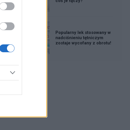
coś je łączy?
Popularny lek stosowany w
nadciśnieniu tętniczym
zostaje wycofany z obrotu!
Reklama: