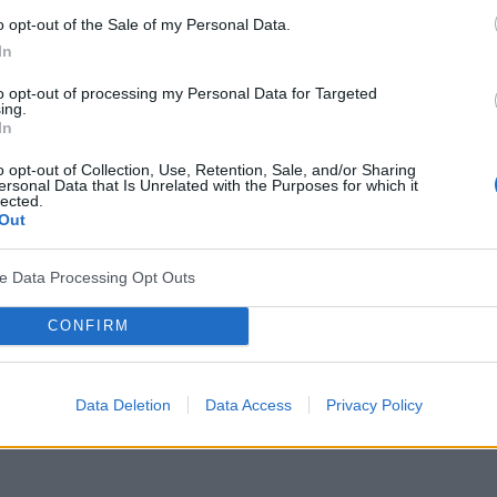
o opt-out of the Sale of my Personal Data.
In
to opt-out of processing my Personal Data for Targeted
INNE TEMATY
ing.
In
Stopa cukrzycowa – powikłanie cukrzycy,
o opt-out of Collection, Use, Retention, Sale, and/or Sharing
któremu można zapobiegać
ersonal Data that Is Unrelated with the Purposes for which it
lected.
Stopa cukrzycowa to jedno z bardzo groźnych, możliwych
Out
do wystąpienia, powikłań cukrzycy – niejednokrotnie zdarza
się konieczność dokonania amputacji stopy pacjenta, u
ve Data Processing Opt Outs
którego pojawił się ten...
CONFIRM
Data Deletion
Data Access
Privacy Policy