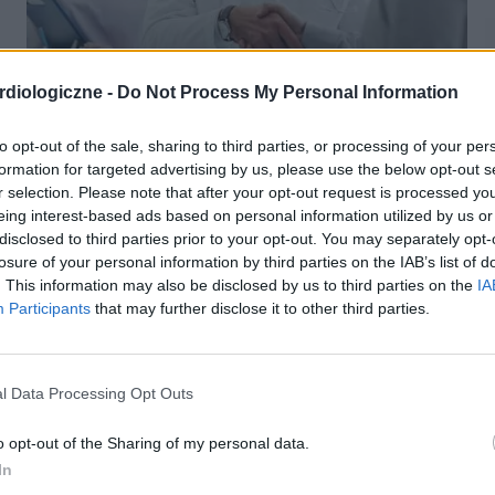
INNE TEMATY
diologiczne -
Do Not Process My Personal Information
AZ Summit 2022: Śpieszmy się leczyć naszych
to opt-out of the sale, sharing to third parties, or processing of your per
pacjentów!
formation for targeted advertising by us, please use the below opt-out s
r selection. Please note that after your opt-out request is processed y
Interna to w dzisiejszym rozumieniu inaczej: kardio-nefro-
eing interest-based ads based on personal information utilized by us or
diabeto-logia rodzinna. U pacjenta z cukrzycą musimy
zwracać uwagę na parametry nerkowe i kardiologiczne. U
disclosed to third parties prior to your opt-out. You may separately opt-
chorych z niewydolnością serca -...
losure of your personal information by third parties on the IAB’s list of
. This information may also be disclosed by us to third parties on the
IA
Participants
that may further disclose it to other third parties.
l Data Processing Opt Outs
o opt-out of the Sharing of my personal data.
In