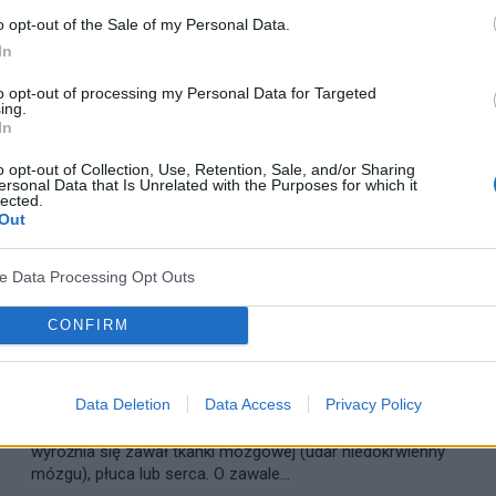
o opt-out of the Sale of my Personal Data.
In
to opt-out of processing my Personal Data for Targeted
ing.
In
o opt-out of Collection, Use, Retention, Sale, and/or Sharing
ersonal Data that Is Unrelated with the Purposes for which it
lected.
Out
ve Data Processing Opt Outs
CHOROBA WIEŃCOWA
CONFIRM
Zawał serca - przyczyny, objawy, diagnoza,
leczenie
Data Deletion
Data Access
Privacy Policy
Zawał oznacza martwicę narządu lub tkanki wywołaną
niedokrwieniem. W zależności od miejsca niedokrwienia,
wyróżnia się zawał tkanki mózgowej (udar niedokrwienny
mózgu), płuca lub serca. O zawale...