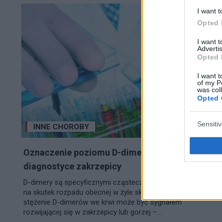
I want t
Opted 
I want 
Advertis
Opted 
I want t
of my P
was col
Opted 
Sensiti
INNE CHOROBY
Oznaczenie poziomu D-dimerów – przydatne w
diagnostyce zakrzepicy
D-dimery są specyficznymi cząsteczkami, które powstają
na skutek rozpadu obecnej w żyle skrzepliny. Podwyższone
stężenie D-dimerów we krwi może być sygnałem
rozwijającej się w zakrzepicy lub gorzej –...