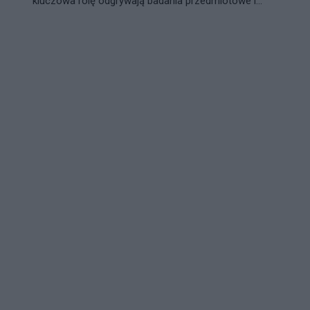
kluczowa rolę odgrywają badania przedmiotowe i...