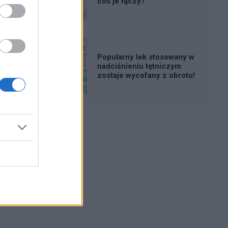
coś je łączy?
Popularny lek stosowany w
nadciśnieniu tętniczym
zostaje wycofany z obrotu!
Reklama: