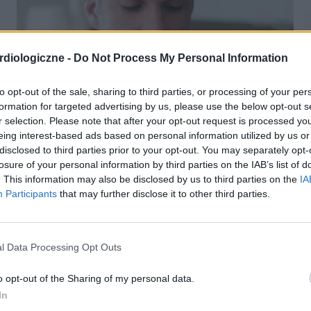
diologiczne -
Do Not Process My Personal Information
to opt-out of the sale, sharing to third parties, or processing of your per
formation for targeted advertising by us, please use the below opt-out s
r selection. Please note that after your opt-out request is processed y
eing interest-based ads based on personal information utilized by us or
disclosed to third parties prior to your opt-out. You may separately opt-
INNE TEMATY
losure of your personal information by third parties on the IAB’s list of
. This information may also be disclosed by us to third parties on the
IA
Participants
that may further disclose it to other third parties.
Rodzaje cukrzycy, czyli dlaczego choroba ta
niejedno ma imię
W Polsce, według statystyk, na cukrzycę może cierpieć
l Data Processing Opt Outs
nawet więcej niż 3 miliony osób. Nie wszyscy jednak chorzy
zmagają się z dokładnie tą samą chorobą – wyróżnia się
o opt-out of the Sharing of my personal data.
bowiem kilka rodzajów cukrzycy....
In