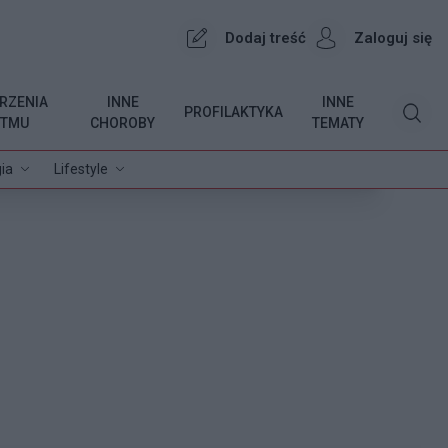
Dodaj treść
Zaloguj się
RZENIA
INNE
INNE
PROFILAKTYKA
YTMU
CHOROBY
TEMATY
ia
Lifestyle