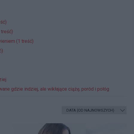
eść)
 treść)
ieniem (1 treść)
ć)
iej
ne gdzie indziej, ale wikłające ciążę, poród i połóg