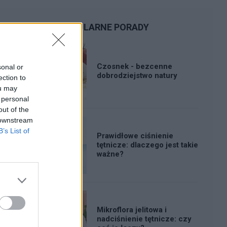
POPULARNE PORADY
Czosnek - bezcenne
sonal or
dobrodziejstwo natury
ection to
ou may
 personal
out of the
 downstream
B’s List of
Prawidłowe ciśnienie
tętnicze: dlaczego jest takie
ważne?
Mikroflora jelitowa i
nadciśnienie tętnicze: czy