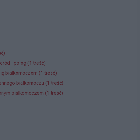
ść)
oród i połóg (1 treść)
się białkomoczem (1 treść)
ennego białkomoczu (1 treść)
nnym białkomoczem (1 treść)
y