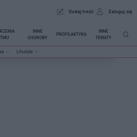
Dodaj treść
Zaloguj się
RZENIA
INNE
INNE
PROFILAKTYKA
YTMU
CHOROBY
TEMATY
ia
Lifestyle