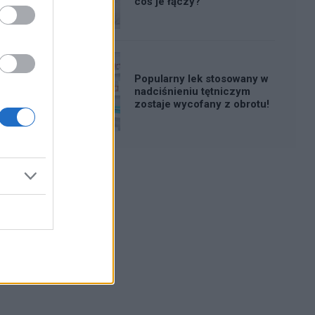
coś je łączy?
Popularny lek stosowany w
nadciśnieniu tętniczym
zostaje wycofany z obrotu!
Reklama: