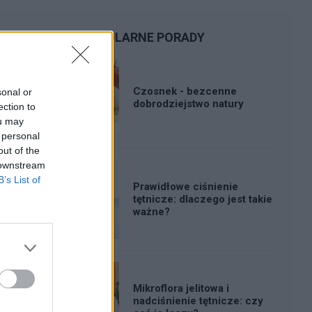
POPULARNE PORADY
Czosnek - bezcenne
sonal or
dobrodziejstwo natury
ection to
ou may
 personal
out of the
 downstream
B’s List of
Prawidłowe ciśnienie
tętnicze: dlaczego jest takie
ważne?
Mikroflora jelitowa i
nadciśnienie tętnicze: czy