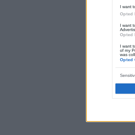
I want t
Opted 
I want 
Advertis
Opted 
I want t
of my P
was col
Opted 
Sensiti