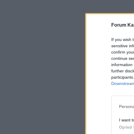
Forum Kar
If you wish 
sensitive in
confirm you
continue se
information 
further disc
participants
Downstream 
Persona
I want t
Opted 