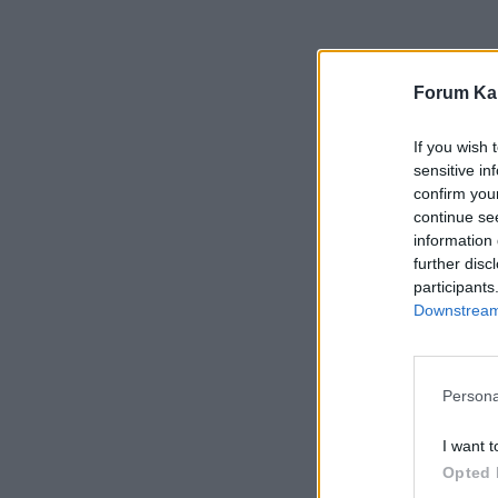
Forum Kar
If you wish 
sensitive in
confirm you
continue se
information 
further disc
participants
Downstream 
Persona
I want t
Opted 