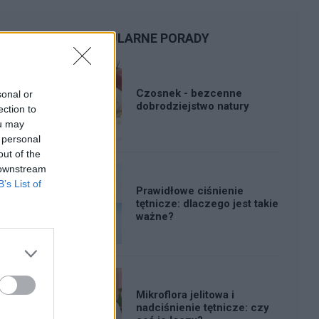
POPULARNE PORADY
Czosnek - bezcenne
sonal or
dobrodziejstwo natury
ection to
ou may
 personal
out of the
 downstream
B’s List of
Prawidłowe ciśnienie
tętnicze: dlaczego jest takie
ważne?
Mikroflora jelitowa i
nadciśnienie tętnicze: czy