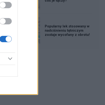
coś je łączy?
Popularny lek stosowany w
nadciśnieniu tętniczym
zostaje wycofany z obrotu!
Reklama: