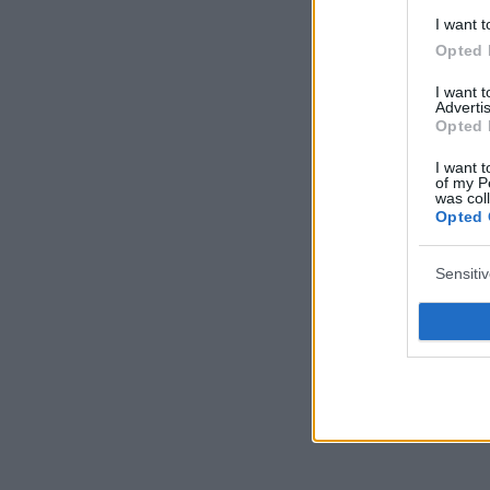
I want t
Opted 
I want 
Advertis
Opted 
I want t
of my P
was col
Opted 
Sensiti