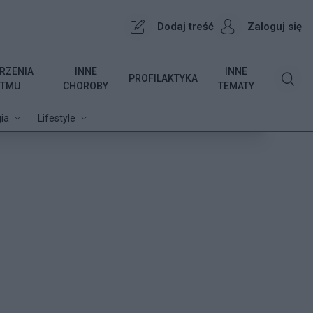
Dodaj treść
Zaloguj się
RZENIA
INNE
INNE
PROFILAKTYKA
YTMU
CHOROBY
TEMATY
ia
Lifestyle