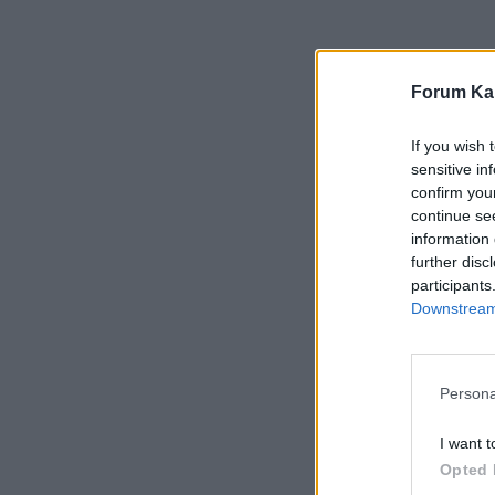
Forum Kar
If you wish 
sensitive in
confirm you
continue se
information 
further disc
participants
Downstream 
Persona
I want t
Opted 