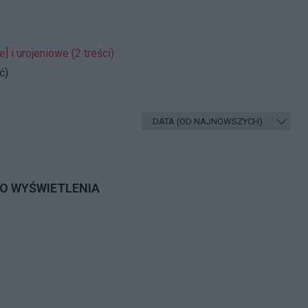
] i urojeniowe (2 treści)
ć)
DO WYŚWIETLENIA