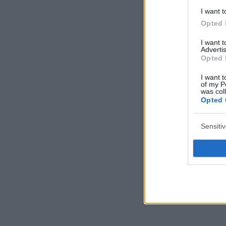
I want t
Opted 
I want 
Advertis
Opted 
I want t
of my P
was col
Opted 
Sensiti