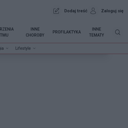
Dodaj treść
Zaloguj się
RZENIA
INNE
INNE
PROFILAKTYKA
YTMU
CHOROBY
TEMATY
ia
Lifestyle