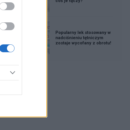
coś je łączy?
Popularny lek stosowany w
nadciśnieniu tętniczym
zostaje wycofany z obrotu!
Reklama: