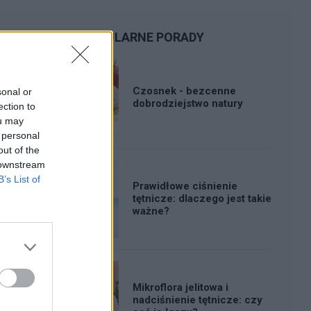
POPULARNE PORADY
Czosnek - bezcenne
sonal or
dobrodziejstwo natury
ection to
ou may
 personal
out of the
 downstream
B’s List of
Prawidłowe ciśnienie
tętnicze: dlaczego jest takie
ważne?
Mikroflora jelitowa i
nadciśnienie tętnicze: czy