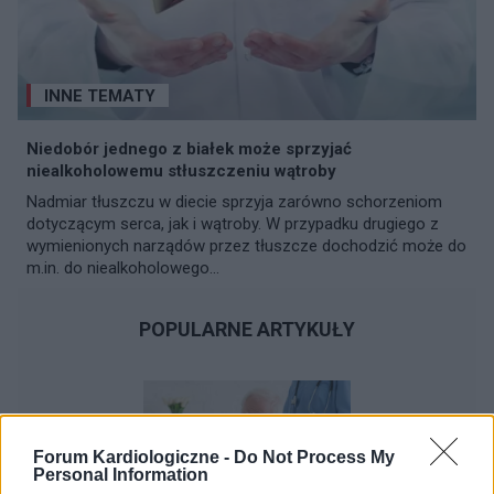
INNE TEMATY
Niedobór jednego z białek może sprzyjać
niealkoholowemu stłuszczeniu wątroby
Nadmiar tłuszczu w diecie sprzyja zarówno schorzeniom
dotyczącym serca, jak i wątroby. W przypadku drugiego z
wymienionych narządów przez tłuszcze dochodzić może do
m.in. do niealkoholowego...
POPULARNE ARTYKUŁY
Forum Kardiologiczne -
Do Not Process My
Personal Information