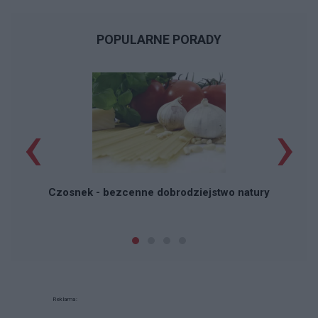
POPULARNE PORADY
‹
›
P
Czosnek - bezcenne dobrodziejstwo natury
Reklama: