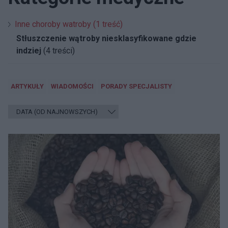
Inne choroby watroby (1 treść)
Stłuszczenie wątroby niesklasyfikowane gdzie
indziej
(4 treści)
ARTYKUŁY
WIADOMOŚCI
PORADY SPECJALISTY