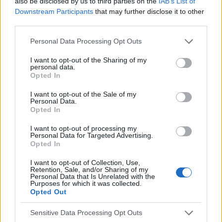
also be disclosed by us to third parties on the
IAB’s List of
POPULARNE PORADY
Downstream Participants
that may further disclose it to other
third parties.
Personal Data Processing Opt Outs
I want to opt-out of the Sharing of my
‹
›
personal data.
Opted In
P
I want to opt-out of the Sale of my
Personal Data.
Opted In
Czosnek - bezcenne dobrodziejstwo natury
I want to opt-out of processing my
Personal Data for Targeted Advertising.
Opted In
I want to opt-out of Collection, Use,
Retention, Sale, and/or Sharing of my
Personal Data that Is Unrelated with the
Purposes for which it was collected.
Opted Out
Reklama:
Sensitive Data Processing Opt Outs