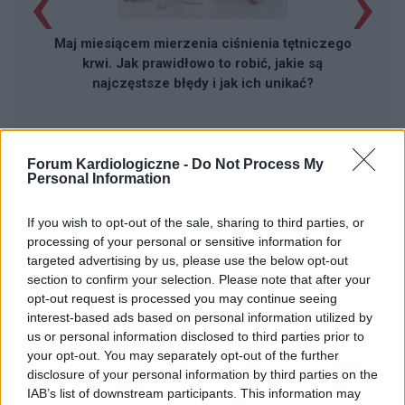
‹
›
Maj miesiącem mierzenia ciśnienia tętniczego
krwi. Jak prawidłowo to robić, jakie są
najczęstsze błędy i jak ich unikać?
Forum Kardiologiczne -
Do Not Process My
Personal Information
If you wish to opt-out of the sale, sharing to third parties, or
Reklama:
processing of your personal or sensitive information for
targeted advertising by us, please use the below opt-out
section to confirm your selection. Please note that after your
opt-out request is processed you may continue seeing
interest-based ads based on personal information utilized by
us or personal information disclosed to third parties prior to
your opt-out. You may separately opt-out of the further
disclosure of your personal information by third parties on the
IAB’s list of downstream participants. This information may