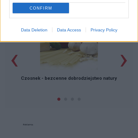
CONFIRM
POPULARNE PORADY
Data Deletion
Data Access
Privacy Policy
‹
›
P
Czosnek - bezcenne dobrodziejstwo natury
Reklama: