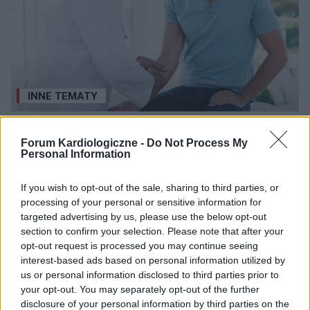
INNE TEMATY
80% osób nie wie o zakażeniu HCV
Forum Kardiologiczne -
Do Not Process My
Według ekspertów na całym świecie na WZW typu C choruje
Personal Information
325 mln osób. Szacuje się, że w Polsce może być około 165
tys. osób żyjących z WZW typu C i 500 tys., które noszą w
If you wish to opt-out of the sale, sharing to third parties, or
sobie wirusa wywołującego...
processing of your personal or sensitive information for
targeted advertising by us, please use the below opt-out
POPULARNE ARTYKUŁY
section to confirm your selection. Please note that after your
opt-out request is processed you may continue seeing
interest-based ads based on personal information utilized by
us or personal information disclosed to third parties prior to
your opt-out. You may separately opt-out of the further
disclosure of your personal information by third parties on the