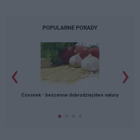
POPULARNE PORADY
‹
›
P
Czosnek - bezcenne dobrodziejstwo natury