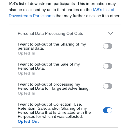
‹
›
IAB’s list of downstream participants. This information may
also be disclosed by us to third parties on the
IAB’s List of
Downstream Participants
that may further disclose it to other
third parties.
Maj miesiącem mierzenia ciśnienia tętniczego
Personal Data Processing Opt Outs
krwi. Jak prawidłowo to robić, jakie są
najczęstsze błędy i jak ich unikać?
I want to opt-out of the Sharing of my
personal data.
Opted In
I want to opt-out of the Sale of my
Personal Data.
Opted In
I want to opt-out of processing my
Reklama:
Personal Data for Targeted Advertising.
Opted In
I want to opt-out of Collection, Use,
Retention, Sale, and/or Sharing of my
Personal Data that Is Unrelated with the
Purposes for which it was collected.
Opted Out