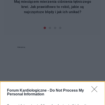
Maj miesiącem mierzenia ciśnienia tętniczego
krwi. Jak prawidłowo to robić, jakie są
najczęstsze błędy i jak ich unikać?
Reklama:
Forum Kardiologiczne -
Do Not Process My
Personal Information