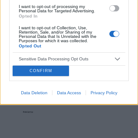
I want to opt-out of processing my
Personal Data for Targeted Advertising.
Opted In
I want to opt-out of Collection, Use,
‹
›
Retention, Sale, and/or Sharing of my
Personal Data that Is Unrelated with the
Purposes for which it was collected.
P
Opted Out
Sensitive Data Processing Opt Outs
Czosnek - bezcenne dobrodziejstwo natury
CONFIRM
Data Deletion
Data Access
Privacy Policy
Reklama: