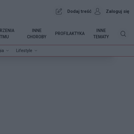
Dodaj treść
Zaloguj się
RZENIA
INNE
INNE
PROFILAKTYKA
YTMU
CHOROBY
TEMATY
ia
Lifestyle