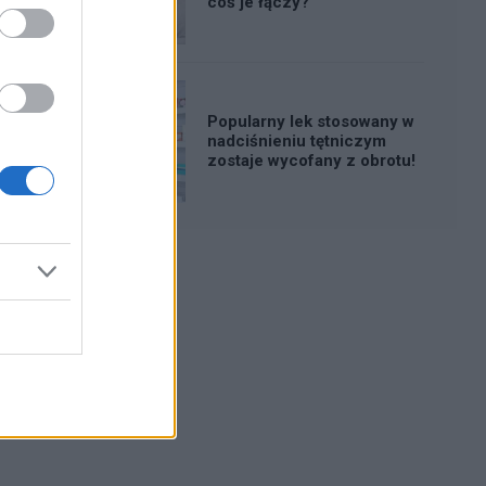
coś je łączy?
Popularny lek stosowany w
nadciśnieniu tętniczym
zostaje wycofany z obrotu!
Reklama: