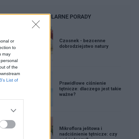
POPULARNE PORADY
Czosnek - bezcenne
sonal or
dobrodziejstwo natury
ection to
ou may
 personal
out of the
 downstream
B’s List of
Prawidłowe ciśnienie
tętnicze: dlaczego jest takie
ważne?
Mikroflora jelitowa i
nadciśnienie tętnicze: czy