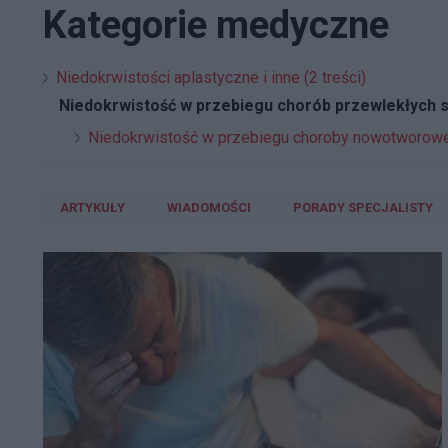
Kategorie medyczne
Niedokrwistości aplastyczne i inne (2 treści)
Niedokrwistość w przebiegu chorób przewlekłych s
Niedokrwistość w przebiegu choroby nowotworowej
ARTYKUŁY
WIADOMOŚCI
PORADY SPECJALISTY