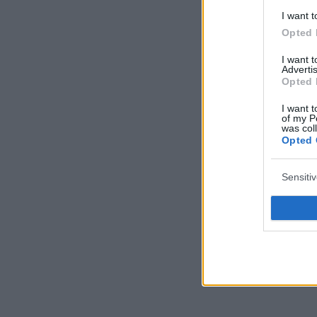
I want t
Opted 
I want 
Advertis
Opted 
I want t
of my P
was col
Opted 
Sensiti