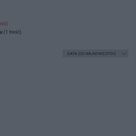
eść)
u
(1 treść)