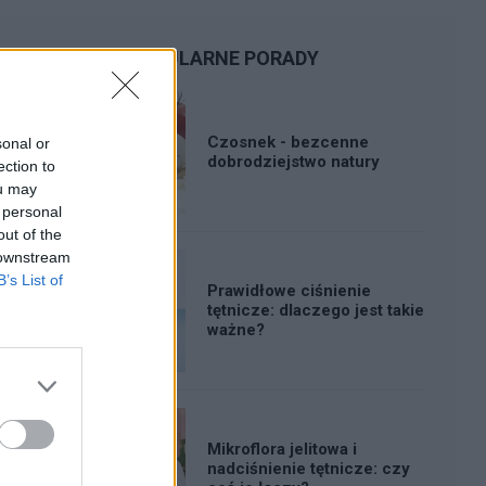
POPULARNE PORADY
Czosnek - bezcenne
sonal or
dobrodziejstwo natury
ection to
ou may
 personal
out of the
 downstream
B’s List of
Prawidłowe ciśnienie
tętnicze: dlaczego jest takie
ważne?
Mikroflora jelitowa i
nadciśnienie tętnicze: czy