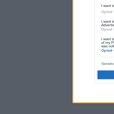
I want t
Opted 
I want 
Advertis
Opted 
I want t
of my P
was col
Opted 
Sensiti