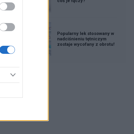
coś je łączy?
Popularny lek stosowany w
nadciśnieniu tętniczym
zostaje wycofany z obrotu!
Reklama: