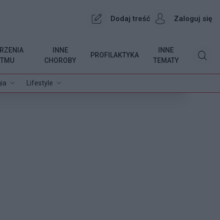
Dodaj treść
Zaloguj się
RZENIA
INNE
INNE
PROFILAKTYKA
YTMU
CHOROBY
TEMATY
ia
Lifestyle