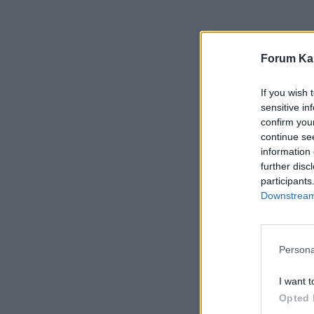
Forum Kar
If you wish 
sensitive in
confirm you
continue se
information 
further disc
participants
Downstream 
Persona
I want t
Opted 