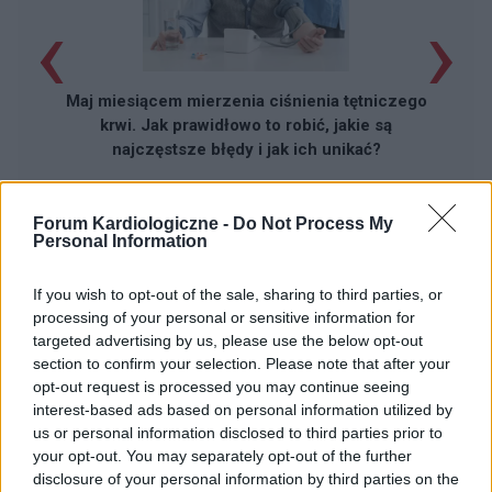
‹
›
Maj miesiącem mierzenia ciśnienia tętniczego
krwi. Jak prawidłowo to robić, jakie są
najczęstsze błędy i jak ich unikać?
Forum Kardiologiczne -
Do Not Process My
Personal Information
If you wish to opt-out of the sale, sharing to third parties, or
processing of your personal or sensitive information for
Reklama:
targeted advertising by us, please use the below opt-out
section to confirm your selection. Please note that after your
opt-out request is processed you may continue seeing
interest-based ads based on personal information utilized by
us or personal information disclosed to third parties prior to
your opt-out. You may separately opt-out of the further
disclosure of your personal information by third parties on the