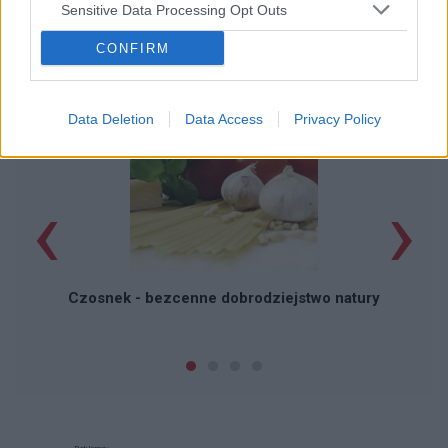
Sensitive Data Processing Opt Outs
CONFIRM
POPULARNE PORADY
Data Deletion
Data Access
Privacy Policy
‹
›
P
Czosnek - bezcenne dobrodziejstwo natury