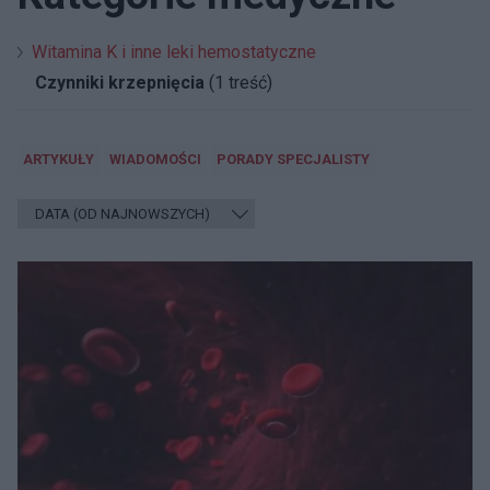
Witamina K i inne leki hemostatyczne
Czynniki krzepnięcia
(1 treść)
ARTYKUŁY
WIADOMOŚCI
PORADY SPECJALISTY