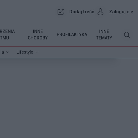
Dodaj treść
Zaloguj się
RZENIA
INNE
INNE
PROFILAKTYKA
YTMU
CHOROBY
TEMATY
ia
Lifestyle