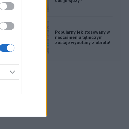
coś je łączy?
Popularny lek stosowany w
nadciśnieniu tętniczym
zostaje wycofany z obrotu!
Reklama: