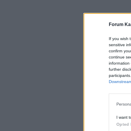
Forum Kar
If you wish 
sensitive in
confirm you
continue se
information 
further disc
participants
Downstream 
Persona
I want t
Opted 