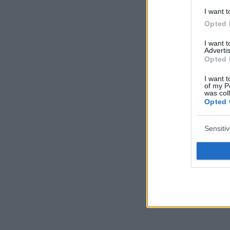
I want t
Opted 
I want 
Advertis
Opted 
I want t
of my P
was col
Opted 
Sensiti