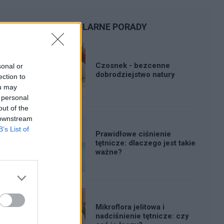
POPULARNE PORADY
Czosnek - bezcenne
sonal or
dobrodziejstwo natury
ection to
ou may
 personal
out of the
 downstream
B’s List of
Prawidłowe ciśnienie
tętnicze: dlaczego jest takie
ważne?
Mikroflora jelitowa i
nadciśnienie tętnicze: czy