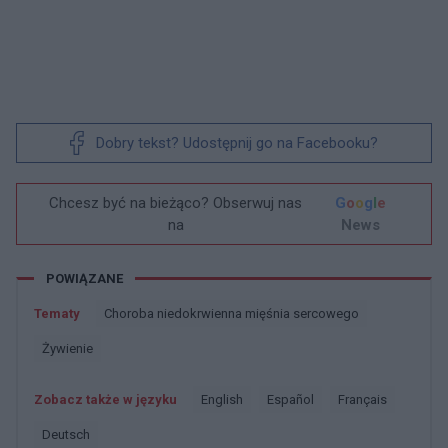
Dobry tekst? Udostępnij go na Facebooku?
Chcesz być na bieżąco? Obserwuj nas
G
o
o
g
l
e
na
News
POWIĄZANE
Tematy
Choroba niedokrwienna mięśnia sercowego
żywienie
Zobacz także w języku
english
español
français
deutsch