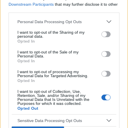
jest prawidłowa, co oznacza ? Lekarz stwierdził że
Downstream Participants
that may further disclose it to other
wizyta u kardiologa się nie spieszy
third parties.
Personal Data Processing Opt Outs
gość
I want to opt-out of the Sharing of my
Forum:
Choroba wieńcowa
personal data.
Opted In
I want to opt-out of the Sale of my
Życie po zawale
Personal Data.
Opted In
Witam. Ponad 10 lat temu przebyłem ciężki zawał
serca. Miałem robioną plastykę m. sercowego,
I want to opt-out of processing my
wszczepiono mi także by-passy (pomostowanie ).
Personal Data for Targeted Advertising.
Wyczytałem, że przeżywalność po tego typu
Opted In
zabiegach wynosi...
I want to opt-out of Collection, Use,
Retention, Sale, and/or Sharing of my
Personal Data that Is Unrelated with the
Purposes for which it was collected.
Opted Out
Sensitive Data Processing Opt Outs
Reklama: