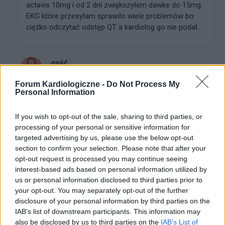
actavis 10mg i od 2 dni zwiększyłem dawke do 15mg.
EKG które przesyłam sprawiło wiele problemów bo
ciężko odczytać odstęp QT a kardiolog go nie podał...
gość
Forum:
Profilaktyka
Forum Kardiologiczne -
Do Not Process My
Personal Information
Interpretacja ekg
If you wish to opt-out of the sale, sharing to third parties, or
Proszę o pomoc w odczytaniu wyniku ekg
processing of your personal or sensitive information for
targeted advertising by us, please use the below opt-out
section to confirm your selection. Please note that after your
gość
opt-out request is processed you may continue seeing
Forum:
Profilaktyka
interest-based ads based on personal information utilized by
us or personal information disclosed to third parties prior to
your opt-out. You may separately opt-out of the further
disclosure of your personal information by third parties on the
Interpretacja ekg
IAB’s list of downstream participants. This information may
Proszę o interpretację czy automatyczna interpretacja
also be disclosed by us to third parties on the
IAB’s List of