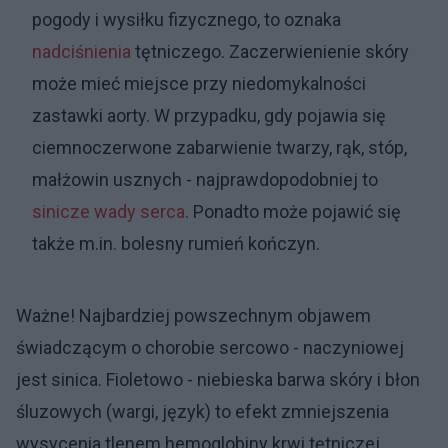
pogody i wysiłku fizycznego, to oznaka
nadciśnienia
tętniczego. Zaczerwienienie skóry
może mieć miejsce przy niedomykalności
zastawki aorty. W przypadku, gdy pojawia się
ciemnoczerwone zabarwienie twarzy, rąk, stóp,
małżowin usznych - najprawdopodobniej to
sinicze
wady serca
. Ponadto może pojawić się
także m.in. bolesny rumień kończyn.
Ważne! Najbardziej powszechnym objawem
świadczącym o chorobie sercowo - naczyniowej
jest sinica. Fioletowo - niebieska barwa skóry i błon
śluzowych (wargi, język) to efekt zmniejszenia
wysycenia tlenem hemoglobiny krwi tętniczej.