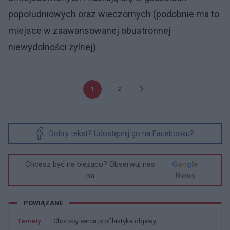
popołudniowych oraz wieczornych (podobnie ma to
miejsce w zaawansowanej obustronnej
niewydolności żylnej).
1
2
Dobry tekst? Udostępnij go na Facebooku?
Chcesz być na bieżąco? Obserwuj nas
G
o
o
g
l
e
na
News
POWIĄZANE
Tematy
Choroby serca profilaktyka objawy