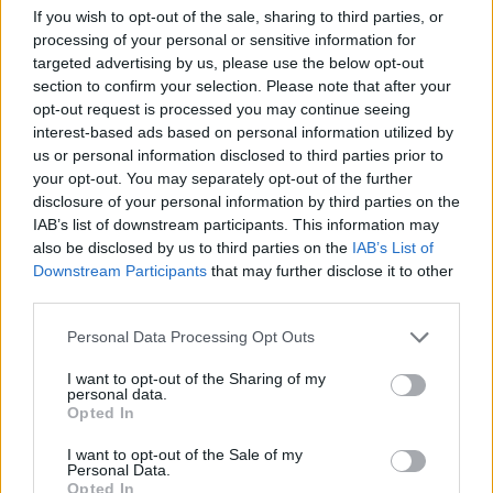
If you wish to opt-out of the sale, sharing to third parties, or
processing of your personal or sensitive information for
targeted advertising by us, please use the below opt-out
section to confirm your selection. Please note that after your
opt-out request is processed you may continue seeing
fot. pantherstock
interest-based ads based on personal information utilized by
us or personal information disclosed to third parties prior to
Możliwość problemów z układem krążenia mogą
your opt-out. You may separately opt-out of the further
disclosure of your personal information by third parties on the
sugerować także tzw. „pajączki” - towarzyszy im
IAB’s list of downstream participants. This information may
also be disclosed by us to third parties on the
IAB’s List of
często pojawienie się żylaków. Teleangiektazje
Downstream Participants
that may further disclose it to other
świadczą o przewlekłej niewydolności żylnej.
third parties.
Objawem zatorowości cholesterolowej są m.in.
Personal Data Processing Opt Outs
wybroczyny, owrzodzenia, plamica. Miejscem, gdzie
I want to opt-out of the Sharing of my
personal data.
zazwyczaj się pojawiają są stopy, podudzie, uda,
Opted In
pośladki (sporadycznie występują na kończynach
I want to opt-out of the Sale of my
Personal Data.
górnych).
Opted In