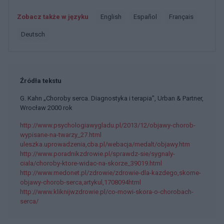
Zobacz także w języku
english
español
français
deutsch
Źródła tekstu
G. Kahn „Choroby serca. Diagnostyka i terapia”, Urban & Partner,
Wrocław 2000 rok
http://www.psychologiawygladu.pl/2013/12/objawy-chorob-
wypisane-na-twarzy_27.html
uleszka.uprowadzenia,cba.pl/webacja/medalt/objawy.htm
http://www.poradnikzdrowie.pl/sprawdz-sie/sygnaly-
ciala/choroby-ktore-widac-na-skorze_39019.html
http://www.medonet.pl/zdrowie/zdrowie-dla-kazdego,skorne-
objawy-chorob-serca,artykul,1708094html
http://www.kliknijwzdrowie.pl/co-mowi-skora-o-chorobach-
serca/