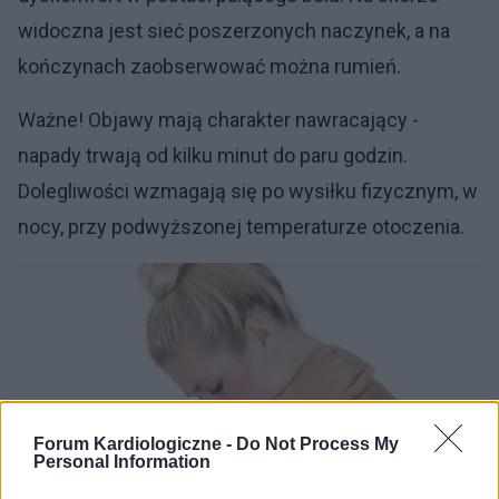
widoczna jest sieć poszerzonych naczynek, a na
kończynach zaobserwować można rumień.
Ważne! Objawy mają charakter nawracający -
napady trwają od kilku minut do paru godzin.
Dolegliwości wzmagają się po wysiłku fizycznym, w
nocy, przy podwyższonej temperaturze otoczenia.
Forum Kardiologiczne -
Do Not Process My
Personal Information