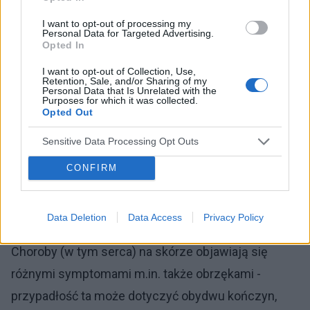
Ważne! Zatorowość cholesterolową może również
I want to opt-out of processing my
Personal Data for Targeted Advertising.
Opted In
sugerować tzw. „zespół niebieskich palców” -
należy mieć jednak na uwadze fakt, że objaw ten
I want to opt-out of Collection, Use,
Retention, Sale, and/or Sharing of my
może świadczyć także o martwicy w przebiegu
Personal Data that Is Unrelated with the
Purposes for which it was collected.
zakrzepowo - zatorowego zapalenia naczyń.
Opted Out
Schorzenie to zawsze związane jest z
Sensitive Data Processing Opt Outs
długotrwałym paleniem tytoniu, a zmiany obejmują
CONFIRM
palce rąk i nóg.
Jeszcze słów kilka o…
Data Deletion
Data Access
Privacy Policy
Choroby (w tym serca) na skórze objawiają się
różnymi symptomami m.in. także obrzękami -
przypadłość ta może dotyczyć obydwu kończyn,