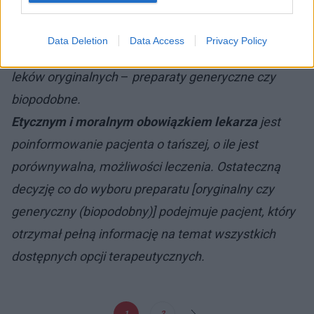
wprowadzeniem nowych cząsteczek, które są
użyteczne w skutecznym i bezpiecznym leczeniu
Data Deletion
Data Access
Privacy Policy
cukrzycy. Pojawiają się również tańsze odpowiedniki
leków oryginalnych
–
preparaty generyczne czy
biopodobne.
Etycznym i moralnym obowiązkiem lekarza
jest
poinformowanie pacjenta o tańszej, o ile jest
porównywalna, możliwości leczenia. Ostateczną
decyzję co do wyboru preparatu [oryginalny czy
generyczny (biopodobny)] podejmuje pacjent, który
otrzymał pełną informację na temat wszystkich
dostępnych opcji terapeutycznych.
1
2