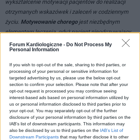
wykształcenie motywacji pacjentów do realizacji
otrzymanych wskazówek i zaleceń w codziennym
życiu.
Motywowanie chorego
jest niezbędnym
elementem leczenia, gdyż pacjent nieodczuwający
żadnych uciążliwych dolegliwości może je
Forum Kardiologiczne -
Do Not Process My
Personal Information
bagatelizować i nie podejmować działań w zakresie
zmiany stylu życia czy regularnego, dopasowanego
If you wish to opt-out of the sale, sharing to third parties, or
samodzielnie do aktualnych wartości glikemii,
processing of your personal or sensitive information for
targeted advertising by us, please use the below opt-out
leczenia.
section to confirm your selection. Please note that after your
opt-out request is processed you may continue seeing
interest-based ads based on personal information utilized by
us or personal information disclosed to third parties prior to
your opt-out. You may separately opt-out of the further
disclosure of your personal information by third parties on the
IAB’s list of downstream participants. This information may
also be disclosed by us to third parties on the
IAB’s List of
Downstream Participants
that may further disclose it to other