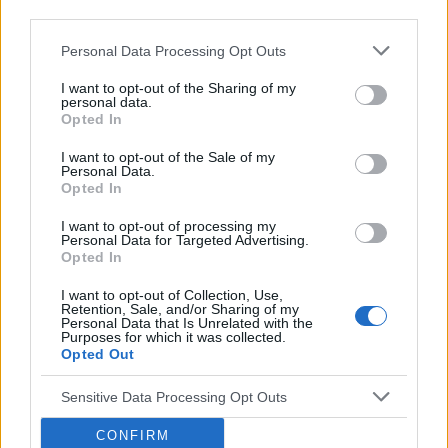
third parties.
Personal Data Processing Opt Outs
I want to opt-out of the Sharing of my
personal data.
Opted In
I want to opt-out of the Sale of my
Personal Data.
fot. panthermedia
Opted In
I want to opt-out of processing my
Stosowanie zaleceń, alternatywa
Personal Data for Targeted Advertising.
Opted In
w terapii
I want to opt-out of Collection, Use,
Retention, Sale, and/or Sharing of my
Personal Data that Is Unrelated with the
Skuteczność opieki diabetologicznej można
Purposes for which it was collected.
Opted Out
zdefiniować miarą, na ile pacjent, który otrzymał
zalecenia,
zrealizuje je w swoim codziennym życiu
.
Sensitive Data Processing Opt Outs
Postęp w zakresie farmakoterapii owocuje
CONFIRM