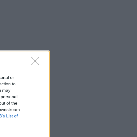
sonal or
ection to
ou may
 personal
out of the
 downstream
B’s List of