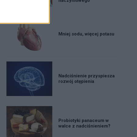
naczyniowego
Mniej sodu, więcej potasu
Nadciśnienie przyspiesza
rozwój otępienia
Probiotyki panaceum w
walce z nadciśnieniem?