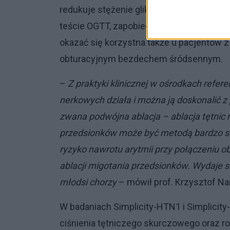
redukuje stężenie glikemii, insulinemii n
teście OGTT, zapobiegając tym samym pro
okazać się korzystna także u pacjentów 
obturacyjnym bezdechem śródsennym.
–
Z praktyki klinicznej w ośrodkach refer
nerkowych działa i można ją doskonalić z
zwana podwójna ablacja – ablacja tętnic
przedsionków może być metodą bardzo sk
ryzyko nawrotu arytmii przy połączeniu 
ablacji migotania przedsionków. Wydaje się
młodsi chorzy
– mówił prof. Krzysztof Na
W badaniach Simplicity-HTN1 i Simplici
ciśnienia tętniczego skurczowego oraz r