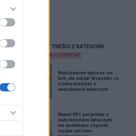
POLECAMY TREŚCI Z KATEGORII
NADCIŚNIENIE
Nadciśnienie tętnicze nie
boli, ale zabija! Wszystko co
trzeba wiedzieć o
nadciśnieniu tętniczym
Nawet 90% pacjentów z
nadciśnieniem tętniczym
ma dodatkowe czynniki
ryzyka sercowo-