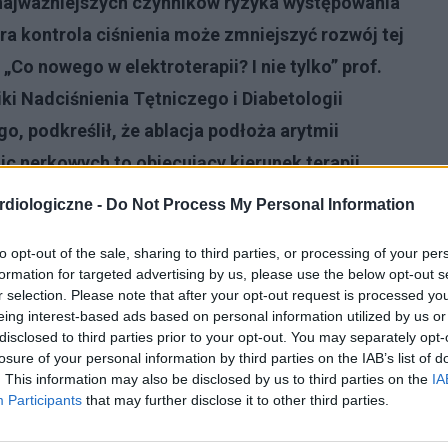
 najważniejszych czynników ryzyka występowania
a kontrola ciśnienia może zmniejszyć rozwój tej
„Co nowego w elektroterapii? I nie tylko” prof.
iki Nadciśnienia Tętniczego i Diabetologii
 podkreślił, że ablacja podłoża arytmii
c nerkowych to obiecujący kierunek terapii.
diologiczne -
Do Not Process My Personal Information
to opt-out of the sale, sharing to third parties, or processing of your per
formation for targeted advertising by us, please use the below opt-out s
r selection. Please note that after your opt-out request is processed y
eing interest-based ads based on personal information utilized by us or
disclosed to third parties prior to your opt-out. You may separately opt-
losure of your personal information by third parties on the IAB’s list of
. This information may also be disclosed by us to third parties on the
IA
Participants
that may further disclose it to other third parties.