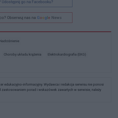
? Udostępnij go na Facebooku?
co? Obserwuj nas na
G
o
o
g
l
e
News
Nadciśnienie
Choroby układu krążenia
Elektrokardiografia (EKG)
kter edukacyjno-informacyjny. Wydawca i redakcja serwisu nie ponosi
ed zastosowaniem porad i wskazówek zawartych w serwisie, należy