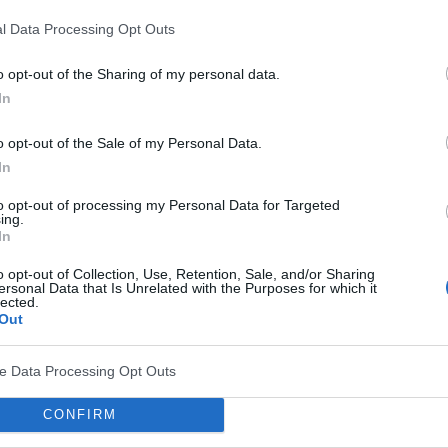
ów
jako metoda terapii
arytmii
stała się już standardem
l Data Processing Opt Outs
atkowe zwiększenie efektywności leczenia,
o opt-out of the Sharing of my personal data.
warzyszącymi, takimi jak
nadciśnienie
tętnicze, budzi
In
o opt-out of the Sale of my Personal Data.
owych polega na uszkodzeniu włókien współczulnych
In
ych i tym samym prowadzi do ograniczenia
to opt-out of processing my Personal Data for Targeted
ing.
ego. Terapia w połączeniu z
ablacją
migotania
In
 leczenia arytmii, a dodatkowo poprawiać kontrolę
o opt-out of Collection, Use, Retention, Sale, and/or Sharing
ersonal Data that Is Unrelated with the Purposes for which it
zysztof Narkiewicz.
lected.
Out
uje się za pomocą
cewnika podłączonego w czasie
liwości radiowej
. Energia o mocy 5-8 W emitowana
ve Data Processing Opt Outs
czasowych obserwacji wynika, że denerwacja tętnic
CONFIRM
iśnienia tętniczego
, poprawia insulinowrażliwość,