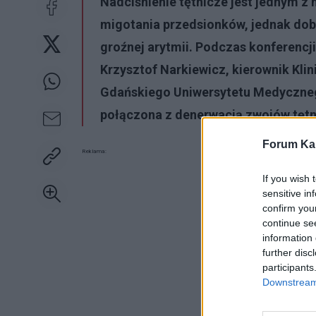
Nadciśnienie tętnicze jest jednym z
migotania przedsionków, jednak dobr
groźnej arytmii. Podczas konferencji 
Krzysztof Narkiewicz, kierownik Klin
Gdańskiego Uniwersytetu Medycznego,
połączona z denerwacją zwojów tętni
Forum Kar
Reklama:
If you wish 
sensitive in
confirm you
continue se
information 
further disc
participants
Downstream 