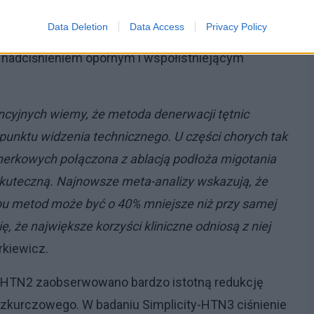
a czczo, peptydu C oraz glikemię po 2 godzinach w
Data Deletion
Data Access
Privacy Policy
gresji cukrzycy. Ablacja tętnic nerkowych może
z nadciśnieniem opornym i współistniejącym
encyjnych wiemy, że metoda denerwacji tętnic
 punktu widzenia technicznego. U części chorych tak
 nerkowych połączona z ablacją podłoża migotania
uteczną. Najnowsze meta-analizy wskazują, że
obu metod może być o 40% mniejsze niż przy samej
, że największe korzyści kliniczne odniosą z niej
rkiewicz.
ty-HTN2 zaobserwowano bardzo istotną redukcję
ozkurczowego. W badaniu Simplicity-HTN3 ciśnienie