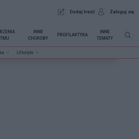
Dodaj treść
Zaloguj się
RZENIA
INNE
INNE
PROFILAKTYKA
YTMU
CHOROBY
TEMATY
ia
Lifestyle