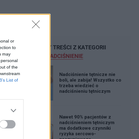
sonal or
POLECAMY TREŚCI Z KATEGORII
ection to
ou may
NADCIŚNIENIE
 personal
out of the
 downstream
Nadciśnienie tętnicze nie
boli, ale zabija! Wszystko co
B’s List of
trzeba wiedzieć o
nadciśnieniu tętniczym
Nawet 90% pacjentów z
nadciśnieniem tętniczym
ma dodatkowe czynniki
ryzyka sercowo-