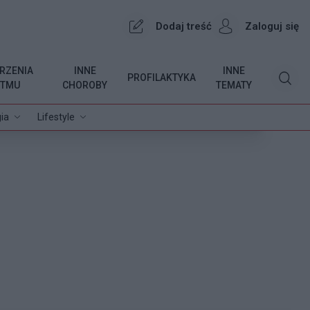
Dodaj treść
Zaloguj się
RZENIA
INNE
INNE
PROFILAKTYKA
YTMU
CHOROBY
TEMATY
ia
Lifestyle