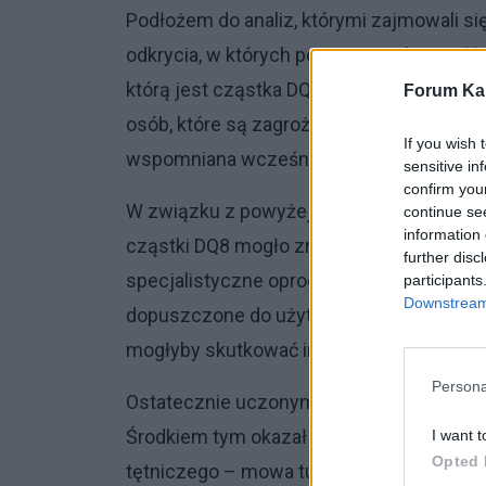
Podłożem do analiz, którymi zajmowali si
odkrycia, w których powiązano obecność
którą jest cząstka DQ8, ze zwiększonym
Forum Kar
osób, które są zagrożone wystąpieniem te
If you wish 
wspomniana wcześniej cząstka.
sensitive in
confirm you
W związku z powyżej opisaną zależnością
continue se
information 
cząstki DQ8 mogło zmniejszać ryzyko z
further disc
specjalistyczne oprogramowanie, zaczęli 
participants
Downstream 
dopuszczone do użytku przez amerykańsk
mogłyby skutkować inhibicją DQ8.
Persona
Ostatecznie uczonym udało się znaleźć le
Środkiem tym okazał się preparat, które
I want t
Opted 
tętniczego – mowa tutaj o
metylodopie
.