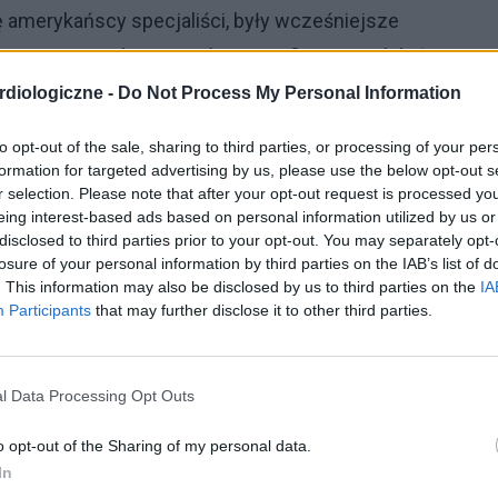
ę amerykańscy specjaliści, były wcześniejsze
 w organizmach pacjentów specyficznej molekuły,
 ryzykiem zachorowania na
cukrzycę typu 1.
Wśród
diologiczne -
Do Not Process My Personal Information
j jednostki, nawet u 60% z nich występuje
to opt-out of the sale, sharing to third parties, or processing of your per
formation for targeted advertising by us, please use the below opt-out s
r selection. Please note that after your opt-out request is processed y
, naukowcy wysunęli hipotezę, jakoby blokowanie
eing interest-based ads based on personal information utilized by us or
disclosed to third parties prior to your opt-out. You may separately opt-
achorowania na
cukrzycę typu 1.
Wykorzystując
losure of your personal information by third parties on the IAB’s list of
oni – wśród wszystkich leków, które zostały
. This information may also be disclosed by us to third parties on the
IA
Participants
that may further disclose it to other third parties.
ą FDA – poszukiwać takich preparatów, które
l Data Processing Opt Outs
k, który mógłby wywierać oczekiwane działanie.
go głównym zastosowaniem jest leczenie
nadciśnienia
o opt-out of the Sharing of my personal data.
In
 Swoje pierwotne odkrycia naukowcy potwierdzali w