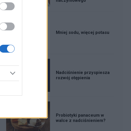
naczyniowego
Mniej sodu, więcej potasu
Nadciśnienie przyspiesza
rozwój otępienia
Probiotyki panaceum w
walce z nadciśnieniem?