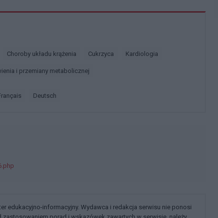
Choroby układu krążenia
Cukrzyca
Kardiologia
ienia i przemiany metabolicznej
français
deutsch
6.php
kter edukacyjno-informacyjny. Wydawca i redakcja serwisu nie ponosi
ed zastosowaniem porad i wskazówek zawartych w serwisie, należy