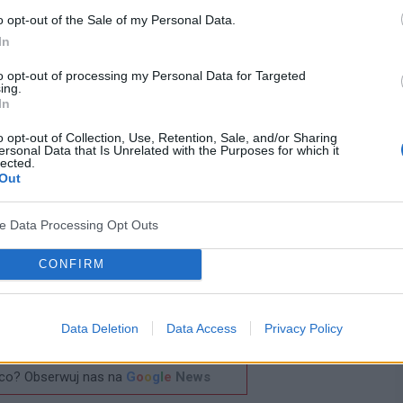
 oni badania również i w wybranej grupie pacjentów z
o opt-out of the Sale of my Personal Data.
In
to opt-out of processing my Personal Data for Targeted
 o zdecydowanie większej ilości zastosowań, niż
ing.
In
a zwracają uwagę, że preparat może ostatecznie
o opt-out of Collection, Use, Retention, Sale, and/or Sharing
 typu 1.
, ale i innych jednostek zaliczanych do
ersonal Data that Is Unrelated with the Purposes for which it
lected.
ak np. reumatoidalne zapalenie stawów czy toczeń
Out
parat zacznie być szerzej wykorzystywany,
ve Data Processing Opt Outs
a kliniczne zakrojone na większą skalę mają mieć
CONFIRM
? Udostępnij go na Facebooku?
Data Deletion
Data Access
Privacy Policy
co? Obserwuj nas na
G
o
o
g
l
e
News