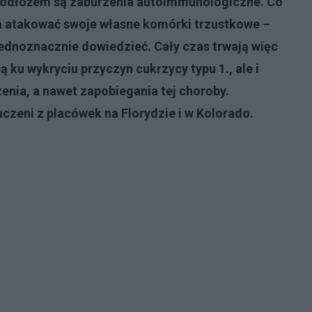
j podłożem są zaburzenia autoimmunologiczne. Co
a atakować swoje własne komórki trzustkowe –
jednoznacznie dowiedzieć. Cały czas trwają więc
ą ku wykryciu przyczyn cukrzycy typu 1., ale i
nia, a nawet zapobiegania tej choroby.
uczeni z placówek na Florydzie i w Kolorado.