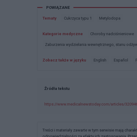
POWIĄZANE
Tematy
Cukrzyca typu 1
Metylodopa
Kategorie medyczne
Choroby nadciśnieniowe
Zaburzenia wydzielania wewnętrznego, stanu odżyw
Zobacz także w języku
english
español
Źródła tekstu
https://www.medicalnewstoday.com/articles/32094
Treści i materiały zawarte w tym serwisie mają chara
odpowiedzialności za efekty ich zastosowania. Prz