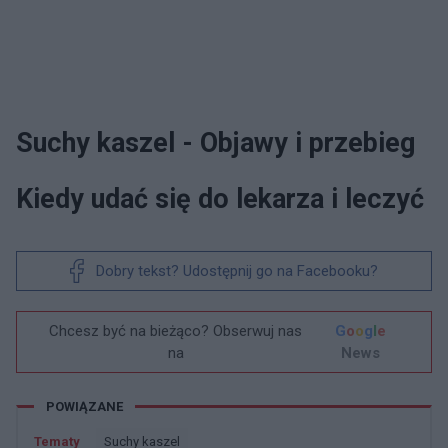
Suchy kaszel - Objawy i przebieg
Kiedy udać się do lekarza i leczyć
Dobry tekst? Udostępnij go na Facebooku?
Chcesz być na bieżąco? Obserwuj nas
G
o
o
g
l
e
na
News
POWIĄZANE
Tematy
Suchy kaszel