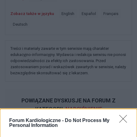
Zobacz także w języku
english
español
français
deutsch
Treści i materiały zawarte w tym serwisie mają charakter
edukacyjno-informacyjny. Wydawca i redakcja serwisu nie ponosi
odpowiedzialności za efekty ich zastosowania. Przed
zastosowaniem porad i wskazówek zawartych w serwisie, należy
bezwzględnie skonsultować się z lekarzem.
POWIĄZANE DYSKUSJE NA FORUM Z
KATEGORII
NADCIŚNIENIE
Forum Kardiologiczne -
Do Not Process My
Personal Information
gość
Forum:
Inne choroby związane z ciśnieniem