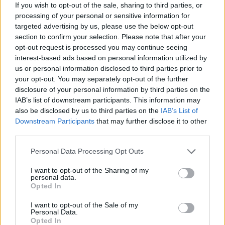
If you wish to opt-out of the sale, sharing to third parties, or
processing of your personal or sensitive information for
targeted advertising by us, please use the below opt-out
Sildenafil a zaburzenia erekcji
section to confirm your selection. Please note that after your
Czy taki sildenafil może mieć negatywny wpływ dla
opt-out request is processed you may continue seeing
osoby która leczy się na nadciśnienie tętnicze?
interest-based ads based on personal information utilized by
us or personal information disclosed to third parties prior to
your opt-out. You may separately opt-out of the further
gość
disclosure of your personal information by third parties on the
Forum:
Inne choroby związane z ciśnieniem
IAB’s list of downstream participants. This information may
also be disclosed by us to third parties on the
IAB’s List of
Downstream Participants
that may further disclose it to other
third parties.
Przewlekłe problemy z sercem w związku z
nietolerancją histaminy
Personal Data Processing Opt Outs
Witam, czy ktoś z forumowiczów ma podobne
problemy z sercem w związku z brakiem produkcji
I want to opt-out of the Sharing of my
personal data.
enzymu DAO przez jelita i związaną z tym
Opted In
nietolerancją histaminy? Zmagam się prawdopodobnie
z tym od conajmni...
I want to opt-out of the Sale of my
Personal Data.
Opted In