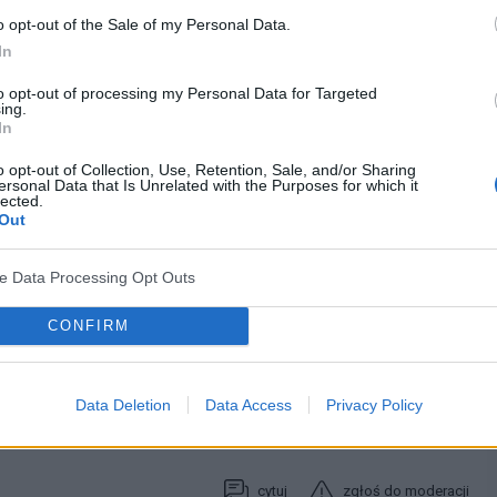
a
mają tutaj największe znaczenie. Bez tego żadne środki
o opt-out of the Sale of my Personal Data.
 dietę na nadciśnienie to jest kilka podstawowych zasad: mało
In
pić je tłuszczami z kawasem omega3 (ryby). Ograniczyć do
y i inne używki. Wyeliminować słodycze. No i najważniejsze to
to opt-out of processing my Personal Data for Targeted
ing.
rze, gry zespołowe, spacer.
In
we ciśnienie krwi</a> oraz <a href="http://prawidlowe-cisnienie-
o opt-out of Collection, Use, Retention, Sale, and/or Sharing
eniu</a> pomoże ci być...Sprawdź sama
ersonal Data that Is Unrelated with the Purposes for which it
lected.
Out
cytuj
zgłoś do moderacji
ve Data Processing Opt Outs
06-09-2013, 04:04:08
CONFIRM
ż bardzo późno poszedł do lekarza, jak już jego stan był poważny
Data Deletion
Data Access
Privacy Policy
tor na nadciśnienie i obniżenie cholesterolu, do tego całkowicie
cytuj
zgłoś do moderacji