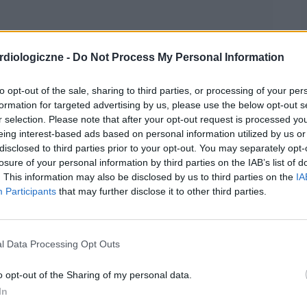
diologiczne -
Do Not Process My Personal Information
07-08-2013, 20:52:07
to opt-out of the sale, sharing to third parties, or processing of your per
formation for targeted advertising by us, please use the below opt-out s
r selection. Please note that after your opt-out request is processed y
rzyczynić do chorób kardiologicznych, m.in. do zawału. Mój
eing interest-based ads based on personal information utilized by us or
atować. Bierze Lisiprol na wyrównanie ciśnienia. Trzeba bardzo
disclosed to third parties prior to your opt-out. You may separately opt-
losure of your personal information by third parties on the IAB’s list of
. This information may also be disclosed by us to third parties on the
IA
Participants
that may further disclose it to other third parties.
cytuj
zgłoś do moderacji
l Data Processing Opt Outs
22-08-2013, 09:33:28
o opt-out of the Sharing of my personal data.
In
czna choroba, ponieważ po jej wykryciu należy leczyć się już do