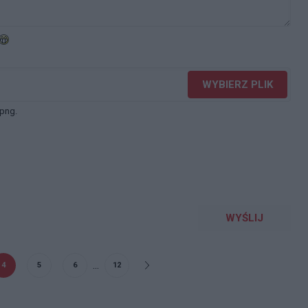
WYBIERZ PLIK
 png.
WYŚLIJ
...
4
5
6
12