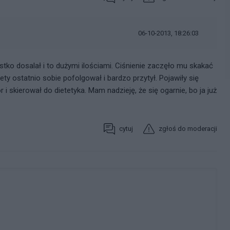
06-10-2013, 18:26:03
ko dosalał i to dużymi ilościami. Ciśnienie zaczęło mu skakać
stety ostatnio sobie pofolgował i bardzo przytył. Pojawiły się
i skierował do dietetyka. Mam nadzieję, że się ogarnie, bo ja już
cytuj
zgłoś do moderacji