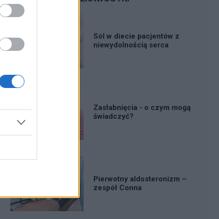
Sól w diecie pacjentów z
niewydolnością serca
Zasłabnięcia - o czym mogą
świadczyć?
Pierwotny aldosteronizm –
zespół Conna