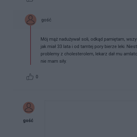
gość
Mój mąż nadużywał soli, odkąd pamiętam, wszyst
jak miał 33 lata i od tamtej pory bierze leki. Nie
problemy z cholesterolem, lekarz dał mu amlator 
nie mam siły.
0
gość