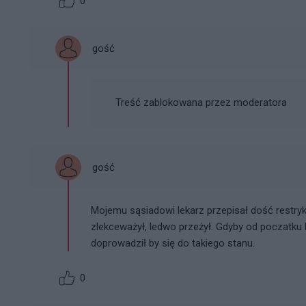
0
gość
Treść zablokowana przez moderatora
gość
Mojemu sąsiadowi lekarz przepisał dość restrykc
zlekceważył, ledwo przeżył. Gdyby od poczatku k
doprowadził by się do takiego stanu.
0