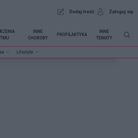
Dodaj treść
Zaloguj się
RZENIA
INNE
INNE
PROFILAKTYKA
YTMU
CHOROBY
TEMATY
ia
Lifestyle